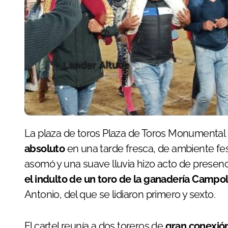
La plaza de toros Plaza de Toros Monumenta
absoluto
en una tarde fresca, de ambiente fest
asomó y una suave lluvia hizo acto de presenc
el indulto de un toro de la ganadería Campo
Antonio, del que se lidiaron primero y sexto.
El cartel reunía a dos toreros de
gran conexión