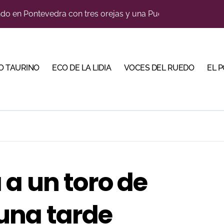
ano abren la Puerta Grande en una tarde triunfal en Azuaga
ombros en el primer festejo de “La Almendra de Plata” de la F
ustons marcan la jornada con Julio Romero, Andy Cartagena 
O TAURINO
ECO DE LA LIDIA
VOCES DEL RUEDO
EL 
rada de Maurice Berho: ‘La belleza del misterio’ llega a La M
bre la tercera tarde de Morante en la temporada portuense
bella y sale reforzado junto a Manzanares y Morante
bre la feria de la Peregrina en Pontevedra
llaseca el sueño de vestirse de luces ante los suyos
a un toro de
u sitio con una gran faena y dos orejas
una tarde