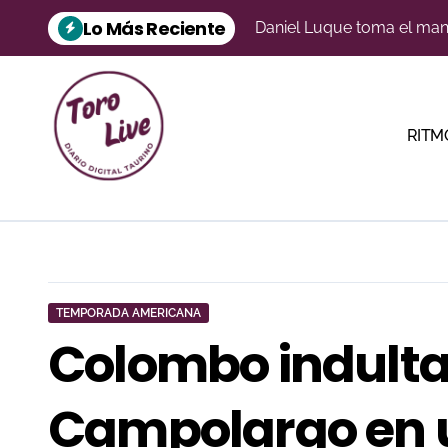
Saltar
Lo Más Reciente
al
Ferrera, El Fandi y Escrib
contenido
Emilio Espigares salió a h
Vélez Rubio, Ondara y So
RITM
Morante, a través de la mi
‘Vendedor’ de El Freixo a
Aarón Palacio ilumina Mar
‘Cara-Feo’ de Alcurrucén a
TEMPORADA AMERICANA
Gorka Jerez cumplirá en Vi
Colombo indulta 
Daniel Crespo reivindica s
Campolargo en 