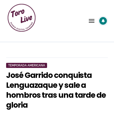
Saltar
al
contenido
TEMPORADA AMERICANA
José Garrido conquista
Lenguazaque y sale a
hombros tras una tarde de
gloria