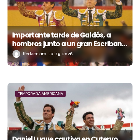
d
a
s
Importante tarde de Galdós, a
hombros junto a un gran Escribano
en Bambamarca
Redacción
Jul 19, 2026
TEMPORADA AMERICANA
Daniel Luque cautiva en Cutervo