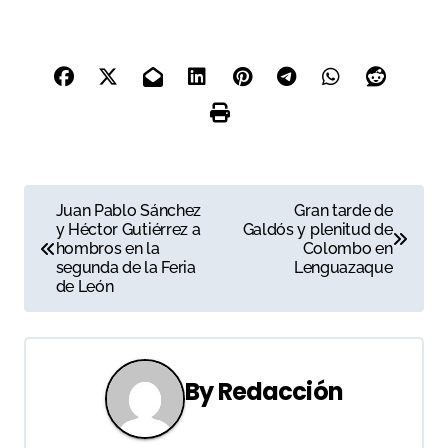
recaudación será a
beneficio de la cabalgata
de Reyes Magos de la
localidad, se ha visto
obligada a sustituir al
anunciado David Fandila “El
Fandi”, quien aquejado…
N
Juan Pablo Sánchez
Gran tarde de
y Héctor Gutiérrez a
Galdós y plenitud de
a
hombros en la
Colombo en
segunda de la Feria
Lenguazaque
v
de León
e
g
By
Redacción
a