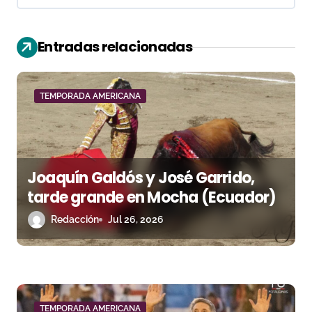
c
i
Entradas relacionadas
ó
n
TEMPORADA AMERICANA
d
e
e
Joaquín Galdós y José Garrido,
n
tarde grande en Mocha (Ecuador)
Redacción
Jul 26, 2026
t
r
a
TEMPORADA AMERICANA