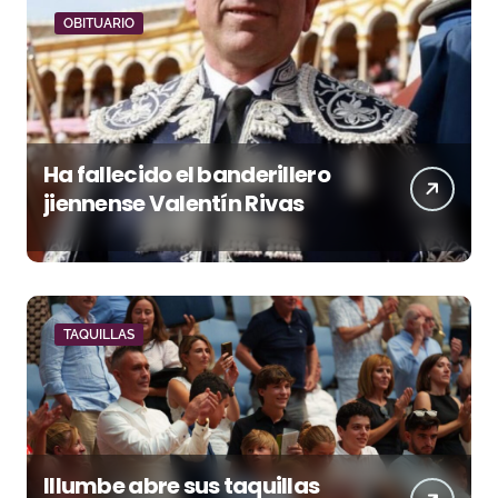
OBITUARIO
Ha fallecido el banderillero
jiennense Valentín Rivas
TAQUILLAS
Illumbe abre sus taquillas