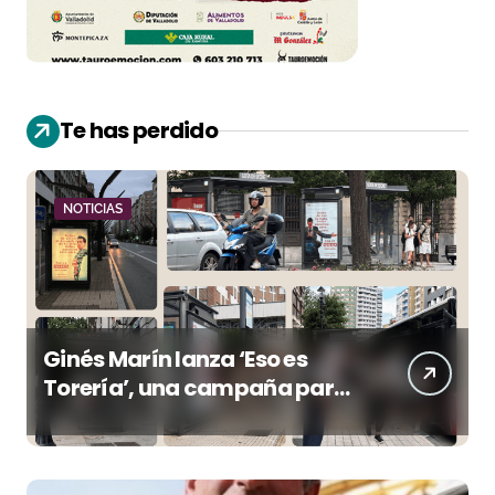
Te has perdido
NOTICIAS
Ginés Marín lanza ‘Eso es
Torería’, una campaña para
reivindicar los valores del
toreo más allá del ruedo