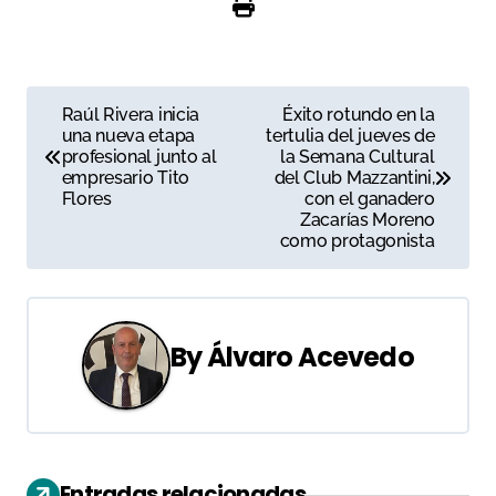
N
Raúl Rivera inicia
Éxito rotundo en la
una nueva etapa
tertulia del jueves de
a
profesional junto al
la Semana Cultural
empresario Tito
del Club Mazzantini,
v
Flores
con el ganadero
Zacarías Moreno
e
como protagonista
g
a
By
Álvaro Acevedo
c
i
ó
Entradas relacionadas