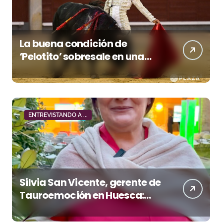
La buena condición de
‘Pelotito’ sobresale en una
noche gris en Las Ventas
ENTREVISTANDO A ...
Silvia San Vicente, gerente de
Tauroemoción en Huesca:
«Todas las figuras del toreo
quieren venir a esta feria»