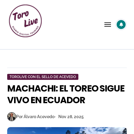
Saltar
al
contenido
TOROLIVE CON EL SELLO DE ACEVEDO
MACHACHI: EL TOREO SIGUE
VIVO EN ECUADOR
Por Álvaro Acevedo
Nov 28, 2025