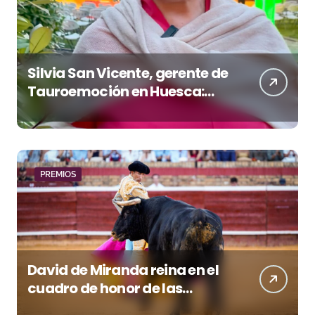
Silvia San Vicente, gerente de
Tauroemoción en Huesca:
«Todas las figuras del toreo
quieren venir a esta feria»
PREMIOS
David de Miranda reina en el
cuadro de honor de las
Colombinas 2026