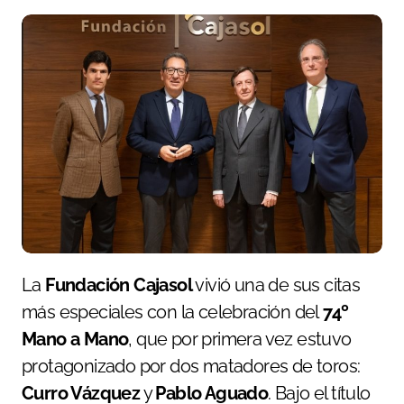
La
Fundación Cajasol
vivió una de sus citas
más especiales con la celebración del
74º
Mano a Mano
, que por primera vez estuvo
protagonizado por dos matadores de toros:
Curro Vázquez
y
Pablo Aguado
. Bajo el título