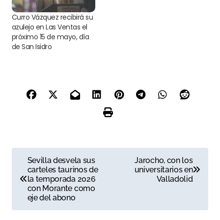
Curro Vázquez recibirá su
azulejo en Las Ventas el
próximo 15 de mayo, día
de San Isidro
N
Sevilla desvela sus
Jarocho, con los
carteles taurinos de
universitarios en
a
la temporada 2026
Valladolid
con Morante como
v
eje del abono
e