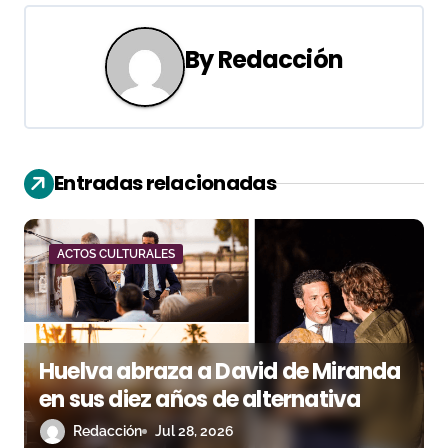
g
By
Redacción
a
c
i
Entradas relacionadas
ó
n
ACTOS CULTURALES
d
e
e
Huelva abraza a David de Miranda
n
en sus diez años de alternativa
Redacción
Jul 28, 2026
t