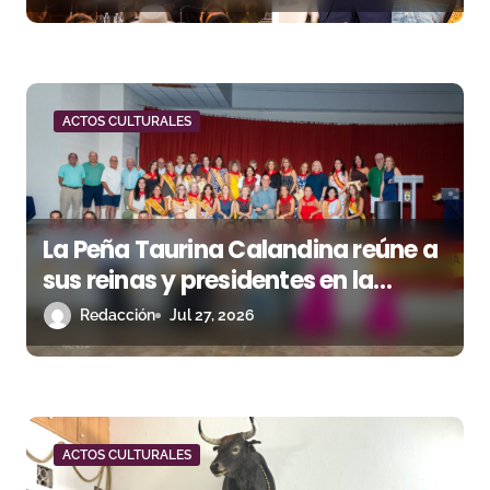
r
a
d
ACTOS CULTURALES
a
s
La Peña Taurina Calandina reúne a
sus reinas y presidentes en la
celebración de su 50.º aniversario
Redacción
Jul 27, 2026
ACTOS CULTURALES