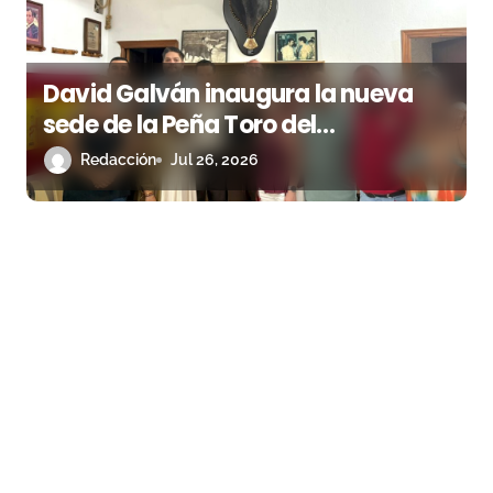
David Galván inaugura la nueva
sede de la Peña Toro del
Aguardiente de San Roque
Redacción
Jul 26, 2026