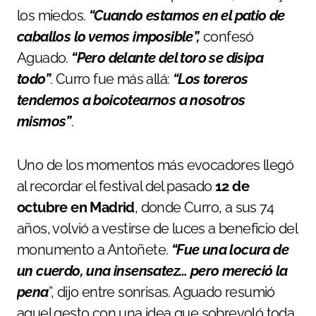
los miedos.
“Cuando estamos en el patio de
caballos lo vemos imposible”,
confesó
Aguado.
“Pero delante del toro se disipa
todo”
. Curro fue más allá:
“Los toreros
tendemos a boicotearnos a nosotros
mismos”
.
Uno de los momentos más evocadores llegó
al recordar el festival del pasado
12 de
octubre en Madrid
, donde Curro, a sus 74
años, volvió a vestirse de luces a beneficio del
monumento a Antoñete.
“Fue una locura de
un cuerdo, una insensatez… pero mereció la
pena
”, dijo entre sonrisas. Aguado resumió
aquel gesto con una idea que sobrevoló toda