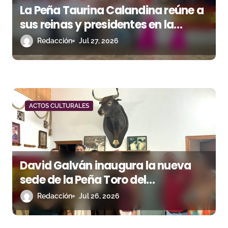
La Peña Taurina Calandina reúne a
sus reinas y presidentes en la
celebración de su 50.º aniversario
Redacción
Jul 27, 2026
ACTOS CULTURALES
David Galván inaugura la nueva
sede de la Peña Toro del
Aguardiente de San Roque
Redacción
Jul 26, 2026