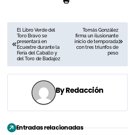
N
El Libro Verde del
Tomás González
Toro Bravo se
firma un ilusionante
a
presentará en
inicio de temporada
Ecuextre durante la
con tres triunfos de
v
Feria del Caballo y
peso
del Toro de Badajoz
e
g
a
By
Redacción
c
i
ó
Entradas relacionadas