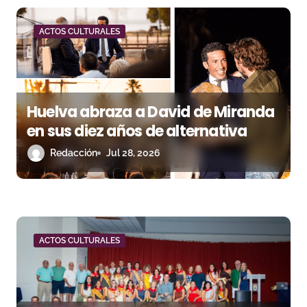
n
d
ACTOS CULTURALES
e
e
Huelva abraza a David de Miranda
n
en sus diez años de alternativa
t
Redacción
Jul 28, 2026
r
a
d
ACTOS CULTURALES
a
s