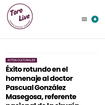
Saltar
al
contenido
ACTOS CULTURALES
Éxito rotundo en el
homenaje al doctor
Pascual González
Masegosa, referente