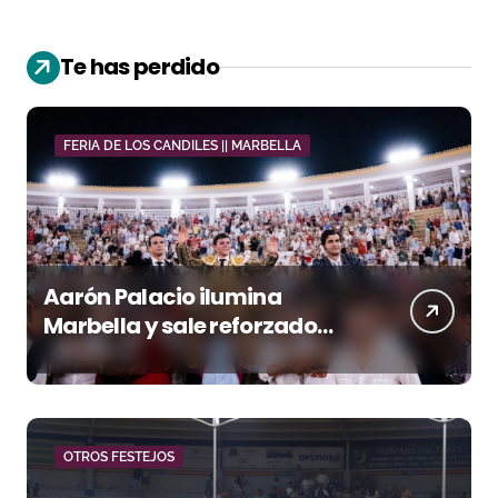
Te has perdido
FERIA DE LOS CANDILES || MARBELLA
Aarón Palacio ilumina
Marbella y sale reforzado
junto a Manzanares y
Morante
OTROS FESTEJOS