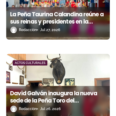
a
La Peña Taurina Calandina reúne a
s
sus reinas y presidentes en la
celebración de su 50.º aniversario
Redacción
Jul 27, 2026
ACTOS CULTURALES
David Galván inaugura la nueva
sede de la Peña Toro del
Aguardiente de San Roque
Redacción
Jul 26, 2026