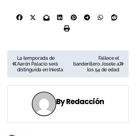
N
La temporada de
Fallece el
Aarón Palacio será
banderillero Josele a
a
distinguida en Iniesta
los 54 de edad
v
e
By
Redacción
g
a
c