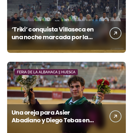
‘Triki’ conquista Villaseca en
una noche marcada por la
dureza de Monteviejo
FERIA DE LA ALBAHACA || HUESCA
Una oreja para Asier
Abadiano y Diego Tebas en
una apertura de la Albahaca