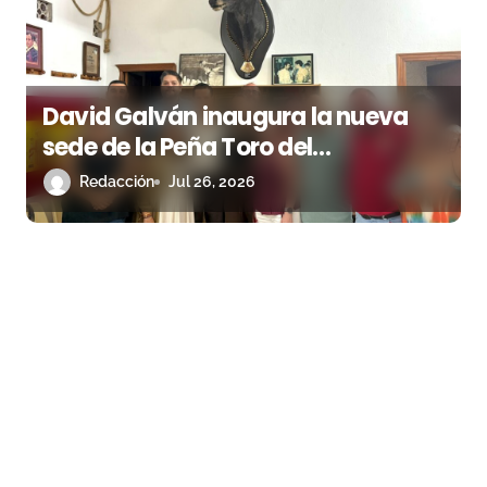
David Galván inaugura la nueva
sede de la Peña Toro del
Aguardiente de San Roque
Redacción
Jul 26, 2026