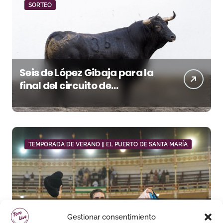
SORTEO
Seis de López Gibaja para la
final del circuito de
novilladas de Andalucía en
Málaga
TEMPORADA DE VERANO || EL PUERTO DE SANTA MARÍA
Daniel Crespo reivindica su
Gestionar consentimiento