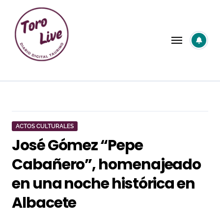
Saltar
al
contenido
ACTOS CULTURALES
José Gómez “Pepe
Cabañero”, homenajeado
en una noche histórica en
Albacete