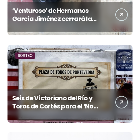
‘Venturoso’ de Hermanos
García Jiménez cerrará la
temporada de El Puerto
SORTEO
Seis de Victoriano del Río y
Toros de Cortés para el ‘No
Hay Localidades’ de esta
tarde en Pontevedra