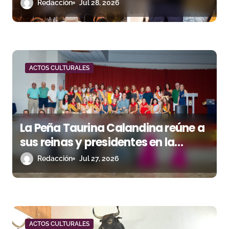
t
Redacción
Jul 28, 2026
r
a
d
ACTOS CULTURALES
a
s
La Peña Taurina Calandina reúne a
sus reinas y presidentes en la
celebración de su 50.º aniversario
Redacción
Jul 27, 2026
ACTOS CULTURALES