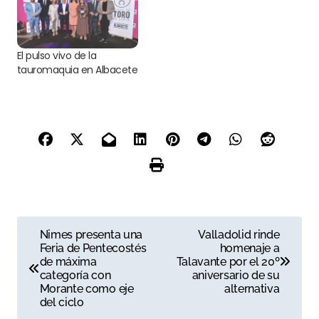
El pulso vivo de la
tauromaquia en Albacete
N
Nimes presenta una
Valladolid rinde
Feria de Pentecostés
homenaje a
a
de máxima
Talavante por el 20º
categoría con
aniversario de su
v
Morante como eje
alternativa
del ciclo
e