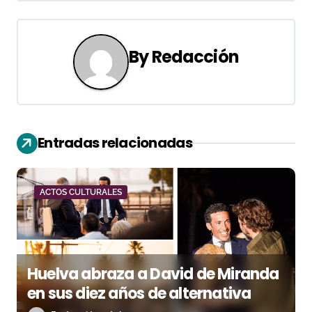
g
a
By
Redacción
c
i
ó
Entradas relacionadas
n
d
ACTOS CULTURALES
e
e
Huelva abraza a David de Miranda
n
en sus diez años de alternativa