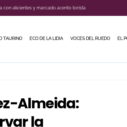
a con alicientes y marcado acento torista
tiembre de desafíos y variedad ganadera
 apuesta por los jóvenes con entradas desde un euro
O TAURINO
ECO DE LA LIDIA
VOCES DEL RUEDO
EL 
ma su temporada de figura y el palco niega el premio a Roc
lotito’ sobresale en una noche gris en Las Ventas
n el cuadro de honor de las Colombinas 2026
e de Tauroemoción en Huesca: «Todas las figuras del toreo qui
orino Martín para su regreso a Huesca trece años después (Im
nez-Almeida:
bre la corrida de seis rejoneadores en El Puerto de Santa Ma
var la