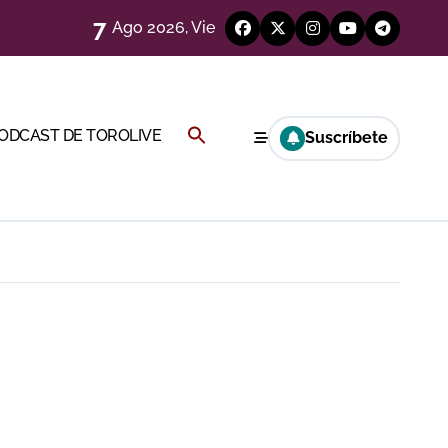
7
Ago 2026, Vie
Buscar:
PODCAST DE TOROLIVE
Suscríbete
a Rey
BOTÓN DE BÚSQUEDA
eren venir a esta feria»
ágenes)
ría esta noche