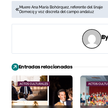
N
Muere Ana María Bohórquez, referente del linaje
Domecq y voz discreta del campo andaluz
a
v
e
B
g
a
c
Entradas relacionadas
i
ó
ACTOS CULTURALES
ACTOS CULTU
n
d