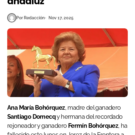
andaluz
Por Redacción
Nov 17, 2025
Ana María Bohórquez
, madre del ganadero
Santiago Domecq
y hermana del recordado
rejoneador y ganadero
Fermín Bohórquez
, ha
fallecido este lunes en Jerez de la Frontera a