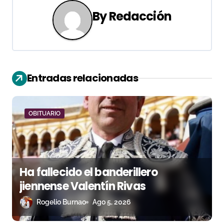
c
By
Redacción
i
ó
n
Entradas relacionadas
d
e
OBITUARIO
e
n
t
Ha fallecido el banderillero
jiennense Valentín Rivas
r
Rogelio Burnao
Ago 5, 2026
a