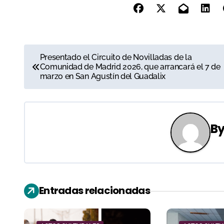
N
Presentado el Circuito de Novilladas de la
Comunidad de Madrid 2026, que arrancará el 7 de
a
marzo en San Agustín del Guadalix
v
e
B
g
a
c
Entradas relacionadas
i
ó