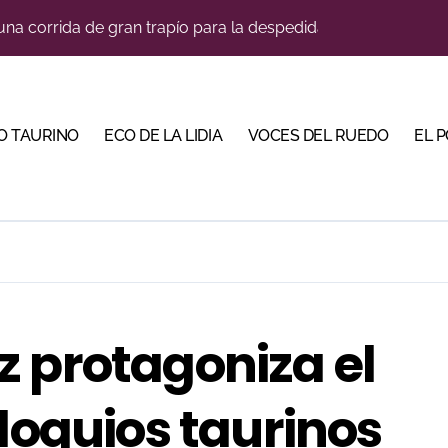
 de imponente trapío para la VIII Corrida Magallánica
Torería’, una campaña para reivindicar los valores del toreo 
su nombre entre los novilleros con mayor proyección
O TAURINO
ECO DE LA LIDIA
VOCES DEL RUEDO
EL 
a una corrida de máxima seriedad para Ciudad Real (En Vídeo
res Puertas Grandes de Madrid en una feria de alto nivel
o jiennense Valentín Rivas
s para la Semana Grande Donostiarra
, gastronomía y talento de la tierra en La Malagueta
z protagoniza el
oloquios taurinos