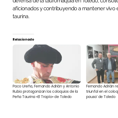
defensa de la tauromaquia en Toledo, consoli
aficionados y contribuyendo a mantener vivo el 
taurina.
Relacionado
Paco Ureña, Fernando Adrián y Antonio
Fernando Adrián 
Rubio protagonizan los coloquios de la
triunfal en el colo
Peña Taurina «El Trapío» de Toledo
pausa’ de Toledo