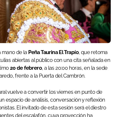
la mano de la
Peña Taurina El Trapío
, que retoma
tulias abiertas al público con una cita señalada en
óximo
20 de febrero
, a las 20:00 horas, en la sede
aredo, frente a la Puerta del Cambrón.
tural vuelve a convertir los viernes en punto de
n espacio de análisis, conversación y reflexión
nistas. El invitado de esta sesión será el diestro
entes del escalafón, cuya proyección ha