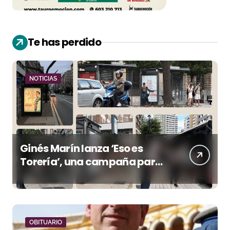
Te has perdido
NOTICIAS
Ginés Marín lanza ‘Eso es
Torería’, una campaña para
reivindicar los valores del
toreo más allá del ruedo
OBITUARIO