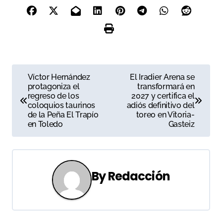
N
Víctor Hernández
El Iradier Arena se
protagoniza el
transformará en
a
regreso de los
2027 y certifica el
coloquios taurinos
adiós definitivo del
v
de la Peña El Trapío
toreo en Vitoria-
en Toledo
Gasteiz
e
g
a
By
Redacción
c
i