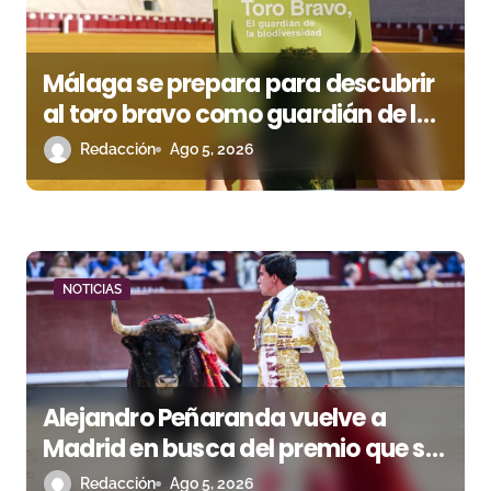
s
Málaga se prepara para descubrir
al toro bravo como guardián de la
biodiversidad
Redacción
Ago 5, 2026
NOTICIAS
Alejandro Peñaranda vuelve a
Madrid en busca del premio que se
le escapó en junio
Redacción
Ago 5, 2026