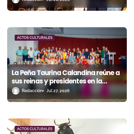
r
a
d
a
ACTOS CULTURALES
s
La Peña Taurina Calandina reúne a
sus reinas y presidentes en la
celebración de su 50.º aniversario
Redacción
Jul 27, 2026
ACTOS CULTURALES