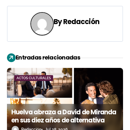
g
a
By
Redacción
c
i
ó
Entradas relacionadas
n
d
ACTOS CULTURALES
e
e
n
Huelva abraza a David de Miranda
en sus diez años de alternativa
t
Redacción
Jul 28, 2026