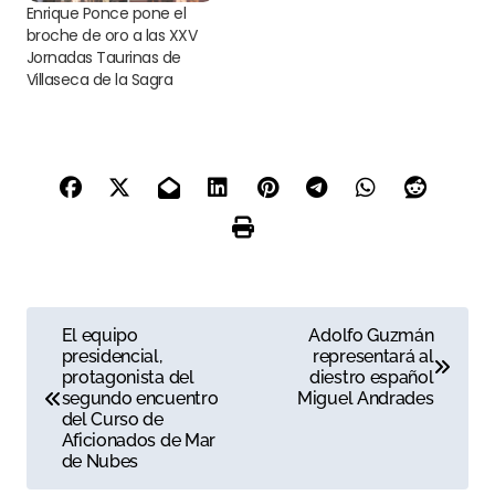
Enrique Ponce pone el
broche de oro a las XXV
Jornadas Taurinas de
Villaseca de la Sagra
N
El equipo
Adolfo Guzmán
presidencial,
representará al
a
protagonista del
diestro español
segundo encuentro
Miguel Andrades
v
del Curso de
Aficionados de Mar
e
de Nubes