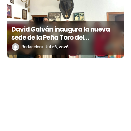
David Galván inaugura la nueva
sede de la Peña Toro del
Aguardiente de San Roque
Redacción
Jul 26, 2026