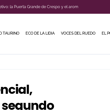
Malagueta en una noche de recortes, emoción y gran ambient
do en Pontevedra con tres orejas y una Puerta Grande de p
iva la cuenta atrás de su feria con la renovación de abonos
O TAURINO
ECO DE LA LIDIA
VOCES DEL RUEDO
EL 
ano abren la Puerta Grande en una tarde triunfal en Azuaga
ombros en el primer festejo de “La Almendra de Plata” de la F
ustons marcan la jornada con Julio Romero, Andy Cartagena 
rada de Maurice Berho: ‘La belleza del misterio’ llega a La M
bella y sale reforzado junto a Manzanares y Morante
ncial,
u sitio con una gran faena y dos orejas
l segundo