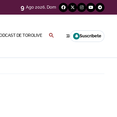
9
e
Ago 2026, Dom
eso
Buscar:
PODCAST DE TOROLIVE
Suscríbete
BOTÓN DE BÚSQUEDA
eria de Gor
y Hugo Tarbelli
alagueta