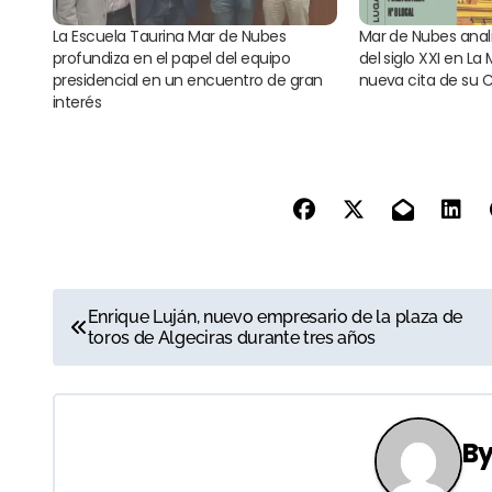
La Escuela Taurina Mar de Nubes
Mar de Nubes anali
profundiza en el papel del equipo
del siglo XXI en La
presidencial en un encuentro de gran
nueva cita de su 
interés
N
Enrique Luján, nuevo empresario de la plaza de
toros de Algeciras durante tres años
a
v
e
B
g