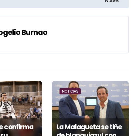
Nubes
ogelio Burnao
NOTICIAS
e confirma
La Malagueta se tiñe
 su
de blanquiazul con