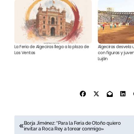
La Feria de Algeciras llega a la plaza de
Algeciras desvela 
Las Ventas
con figuras y juve
Luján
N
Borja Jiménez: “Para la Feria de Otoño quiero
invitar a Roca Rey a torear conmigo»
a