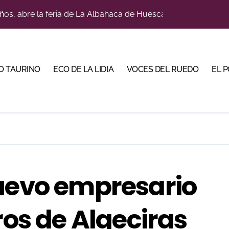
a con alicientes y marcado acento torista
tiembre de desafíos y variedad ganadera
 apuesta por los jóvenes con entradas desde un euro
O TAURINO
ECO DE LA LIDIA
VOCES DEL RUEDO
EL 
ma su temporada de figura y el palco niega el premio a Roc
lotito’ sobresale en una noche gris en Las Ventas
n el cuadro de honor de las Colombinas 2026
e de Tauroemoción en Huesca: «Todas las figuras del toreo qui
orino Martín para su regreso a Huesca trece años después (Im
nuevo empresario
bre la corrida de seis rejoneadores en El Puerto de Santa Ma
ros de Algeciras