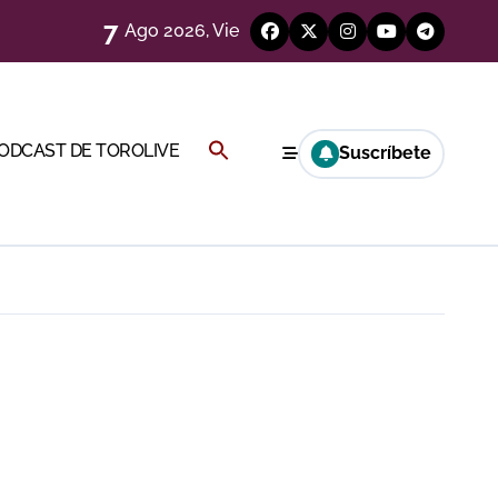
7
Ago 2026, Vie
Buscar:
PODCAST DE TOROLIVE
Suscríbete
a Rey
BOTÓN DE BÚSQUEDA
eren venir a esta feria»
ágenes)
ría esta noche