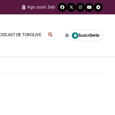
8
Ago 2026, Sáb
a por el buen juego de Los Maños
Buscar:
PODCAST DE TOROLIVE
Suscríbete
ría esta noche
BOTÓN DE BÚSQUEDA
a Rey