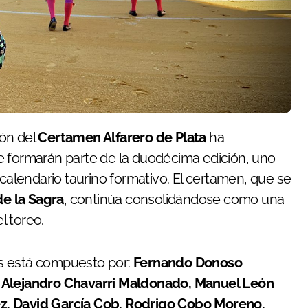
ión del
Certamen Alfarero de Plata
ha
 formarán parte de la duodécima edición, uno
 calendario taurino formativo. El certamen, que se
de la Sagra
, continúa consolidándose como una
l toreo.
dos está compuesto por:
Fernando Donoso
é Alejandro Chavarri Maldonado, Manuel León
z, David García Cob, Rodrigo Cobo Moreno,