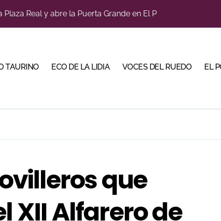
a Plaza Real y abre la Puerta Grande en El Puerto
diano y Diego Tebas en una apertura de la Albahaca marcad
tiembre de desafíos y variedad ganadera
a con alicientes y marcado acento torista
O TAURINO
ECO DE LA LIDIA
VOCES DEL RUEDO
EL 
bre la corrida de seis rejoneadores en El Puerto de Santa Ma
ños, abre la feria de La Albahaca de Huesca
 apuesta por los jóvenes con entradas desde un euro
ma su temporada de figura y el palco niega el premio a Roc
n el cuadro de honor de las Colombinas 2026
novilleros que
bella y sale reforzado junto a Manzanares y Morante
l XII Alfarero de