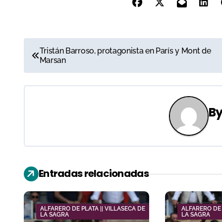
N
Tristán Barroso, protagonista en París y Mont de
Marsan
a
v
e
B
g
a
c
Entradas relacionadas
i
ó
ALFARERO DE PLATA || VILLASECA DE
ALFARERO DE 
LA SAGRA
LA SAGRA