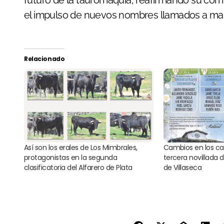
futuro de la tauromaquia, reafirmando su com
el impulso de nuevos nombres llamados a marc
Relacionado
Así son los erales de Los Mimbrales,
Cambios en los car
protagonistas en la segunda
tercera novillada d
clasificatoria del Alfarero de Plata
de Villaseca