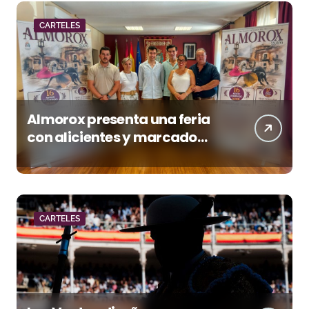
CARTELES
Almorox presenta una feria
con alicientes y marcado
acento torista
CARTELES