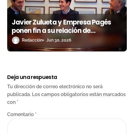
Javier Zulueta y Empresa Pagés
ponen fin a su relación de
apoderamiento
Redacción
Jun 30, 2026
Deja una respuesta
Tu dirección de correo electrónico no será
publicada.
Los campos obligatorios están marcados
con
*
Comentario
*