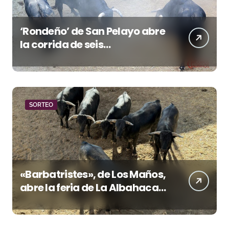
‘Rondeño’ de San Pelayo abre
la corrida de seis
rejoneadores en El Puerto de
Santa María esta noche
SORTEO
«Barbatristes», de Los Maños,
abre la feria de La Albahaca
de Huesca