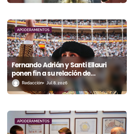
a
d
a
APODERAMIENTOS
s
Fernando Adrián y Santi Ellauri
ponen fin a su relación de
apoderamiento
Redacción
Jul 8, 2026
APODERAMIENTOS