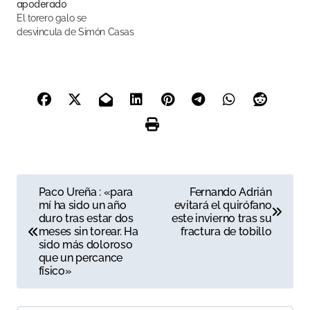
apoderado
El torero galo se
desvincula de Simón Casas
N
Paco Ureña : «para
Fernando Adrián
mí ha sido un año
evitará el quirófano
a
duro tras estar dos
este invierno tras su
meses sin torear. Ha
fractura de tobillo
v
sido más doloroso
que un percance
e
físico»
g