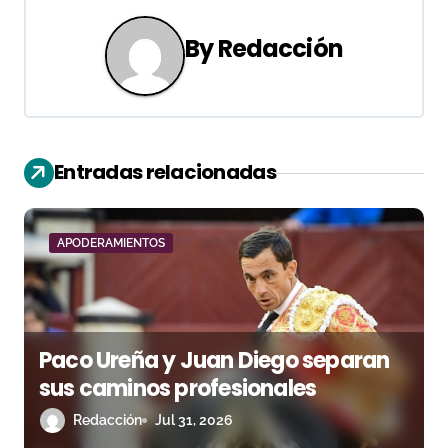
a
By
Redacción
c
i
ó
Entradas relacionadas
n
d
APODERAMIENTOS
e
e
n
Paco Ureña y Juan Diego separan
sus caminos profesionales
t
Redacción
Jul 31, 2026
r