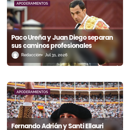
APODERAMIENTOS
d
e
e
Paco Ureña y Juan Diego separan
n
sus caminos profesionales
Redacción
Jul 31, 2026
t
r
a
d
APODERAMIENTOS
a
s
Fernando Adrián y Santi Ellauri