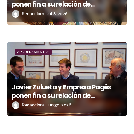
ponen fin a su relación de
apoderamiento
Redacción
Jul 8, 2026
APODERAMIENTOS
Javier Zulueta y Empresa Pagés
ponen fin a su relación de
apoderamiento
Redacción
Jun 30, 2026