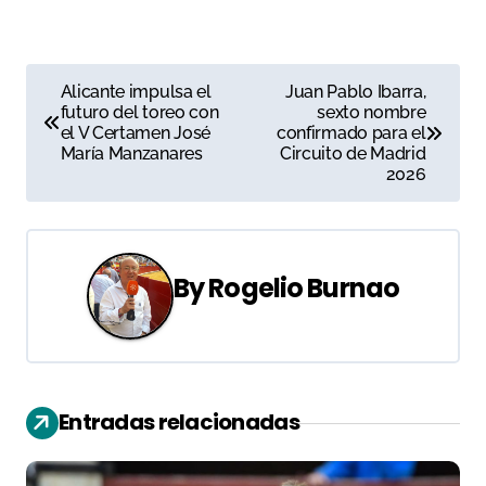
N
Alicante impulsa el
Juan Pablo Ibarra,
futuro del toreo con
sexto nombre
a
el V Certamen José
confirmado para el
María Manzanares
Circuito de Madrid
v
2026
e
g
By
Rogelio Burnao
a
c
i
Entradas relacionadas
ó
n