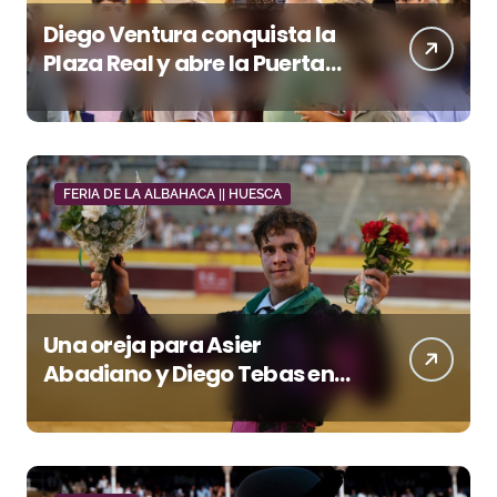
Diego Ventura conquista la
Plaza Real y abre la Puerta
Grande en El Puerto
FERIA DE LA ALBAHACA || HUESCA
Una oreja para Asier
Abadiano y Diego Tebas en
una apertura de la Albahaca
marcada por el buen juego
de Los Maños