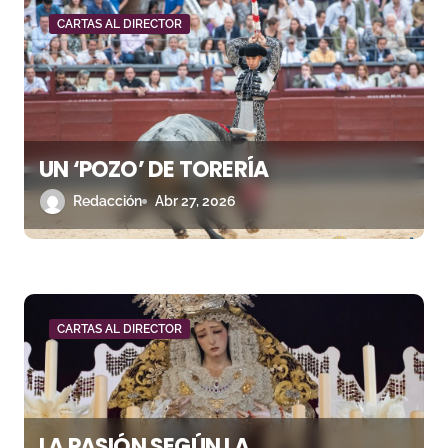
n
CARTAS AL DIRECTOR
d
e
e
n
UN ‘POZO’ DE TORERÍA
Redacción
Abr 27, 2026
t
r
a
d
CARTAS AL DIRECTOR
a
s
LA PASIÓN SEGÚN LA