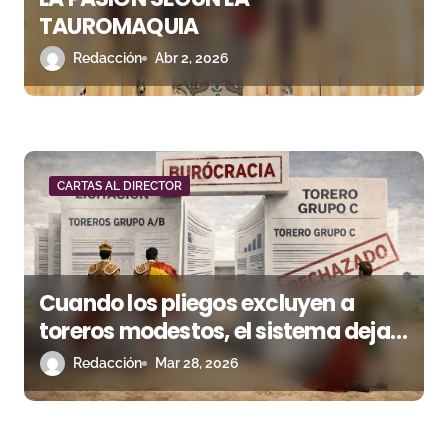
TAUROMAQUIA
Redacción
Abr 2, 2026
CARTAS AL DIRECTOR
Cuando los pliegos excluyen a
toreros modestos, el sistema deja
de ser justo
Redacción
Mar 28, 2026