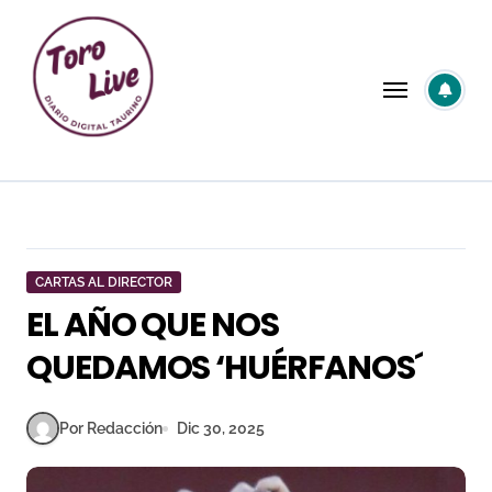
Saltar
al
contenido
CARTAS AL DIRECTOR
EL AÑO QUE NOS
QUEDAMOS ‘HUÉRFANOS´
Por Redacción
Dic 30, 2025