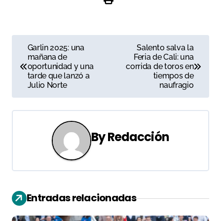
N
Garlin 2025: una
Salento salva la
mañana de
Feria de Cali: una
a
oportunidad y una
corrida de toros en
tarde que lanzó a
tiempos de
v
Julio Norte
naufragio
e
g
By
Redacción
a
c
i
Entradas relacionadas
ó