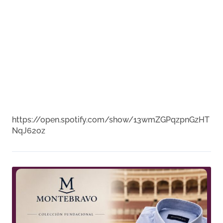
https://open.spotify.com/show/13wmZGPqzpnGzHT
NqJ62oz