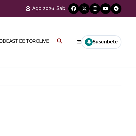
8
Ago 2026, Sáb
Buscar:
PODCAST DE TOROLIVE
Suscríbete
BOTÓN DE BÚSQUEDA
a por el buen juego de Los Maños
esca