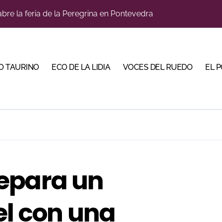
llaseca el sueño de vestirse de luces ante los suyos
bella y sale reforzado junto a Manzanares y Morante
a Plaza Real y abre la Puerta Grande en El Puerto
O TAURINO
ECO DE LA LIDIA
VOCES DEL RUEDO
EL 
ca en una noche marcada por la dureza de Monteviejo
diano y Diego Tebas en una apertura de la Albahaca marcad
 Mir sobre el buen juego de Los Maños en el arranque de Hu
tiembre de desafíos y variedad ganadera
e a ganar terreno tras su paso por Madrid
epara un
bre la tercera tarde de Morante en la temporada portuense
el con una