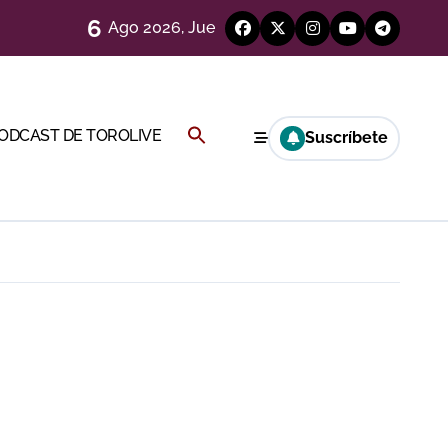
6
Ago 2026, Jue
)
Buscar:
PODCAST DE TOROLIVE
Suscríbete
Cambil
BOTÓN DE BÚSQUEDA
ión
más allá del ruedo