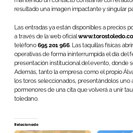
mantenido un contacto constante con el auto
resultado una imagen impactante y singular pa
Las entradas ya están disponibles a precios po
a través de la web oficial
www.torostoledo.c
teléfono
695 201 966
. Las taquillas físicas abr
operativas de forma ininterrumpida el día del f
presentación institucional del evento, donde s
Además, tanto la empresa como el propio Álv
los toros seleccionados, presentándolos uno a
pormenores de una cita que volverá a unir ta
toledano.
Relacionado