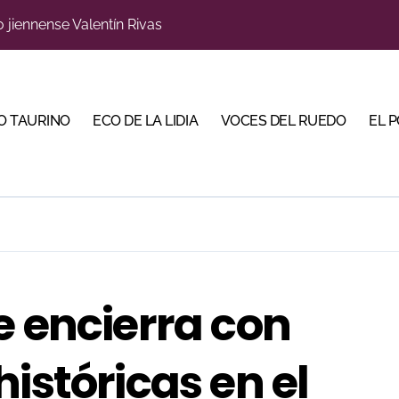
s para la Semana Grande Donostiarra
a una corrida de máxima seriedad para Ciudad Real (En Vídeo
res Puertas Grandes de Madrid en una feria de alto nivel
O TAURINO
ECO DE LA LIDIA
VOCES DEL RUEDO
EL 
 de Linares organiza una novillada en la plaza de toros de 
scubrir al toro bravo como guardián de la biodiversidad
ve a Madrid en busca del premio que se le escapó en junio
 en Parentis: su fractura aún no presenta consolidación
u idilio con el público en una Albahaca de máxima expectac
e encierra con
Torería’, una campaña para reivindicar los valores del toreo 
istóricas en el