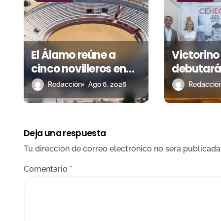
n
d
El Álamo reúne a
Victorino
e
cinco novilleros en
debutará
e
una feria que vuelve
para cele
Redacción
Ago 6, 2026
Redacció
n
a mirar al futuro
años de s
t
Deja una respuesta
r
Tu dirección de correo electrónico no será publicada
a
Comentario
*
d
a