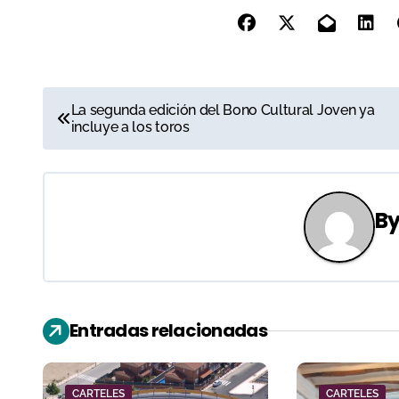
N
La segunda edición del Bono Cultural Joven ya
incluye a los toros
a
v
e
B
g
a
c
Entradas relacionadas
i
ó
CARTELES
CARTELES