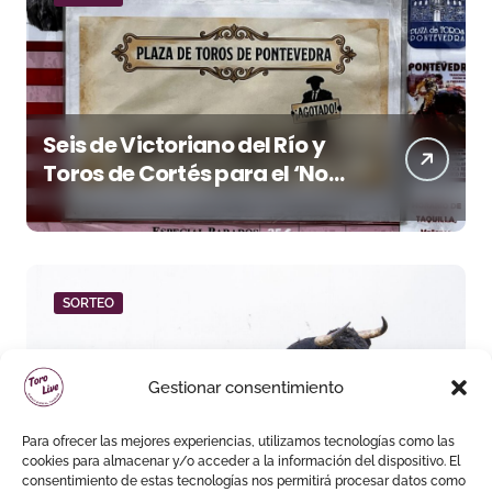
Seis de Victoriano del Río y
Toros de Cortés para el ‘No
Hay Localidades’ de esta
tarde en Pontevedra
SORTEO
Gestionar consentimiento
Para ofrecer las mejores experiencias, utilizamos tecnologías como las
Seis de López Gibaja para la
cookies para almacenar y/o acceder a la información del dispositivo. El
final del circuito de
consentimiento de estas tecnologías nos permitirá procesar datos como