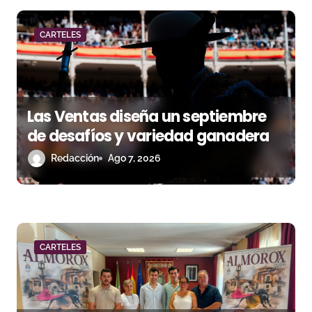
ó
n
CARTELES
d
e
Las Ventas diseña un septiembre
e
de desafíos y variedad ganadera
n
Redacción
Ago 7, 2026
t
r
a
CARTELES
d
a