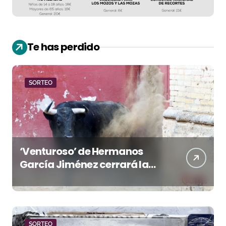
Te has perdido
SORTEO
‘Venturoso’ de Hermanos
García Jiménez cerrará la
temporada de El Puerto
SORTEO