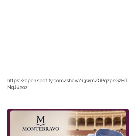
https://open.spotify.com/show/13wmZGPqzpnGzHT
NqJ62oz