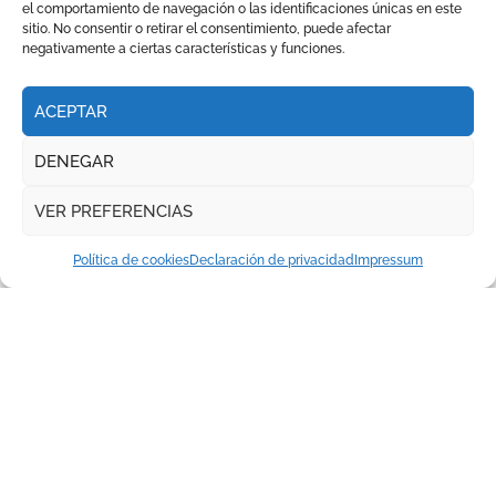
el comportamiento de navegación o las identificaciones únicas en este
novilladas de Andalucía en
sitio. No consentir o retirar el consentimiento, puede afectar
Málaga
negativamente a ciertas características y funciones.
ACEPTAR
TEMPORADA DE VERANO || EL PUERTO DE SANTA MARÍA
DENEGAR
VER PREFERENCIAS
Política de cookies
Declaración de privacidad
Impressum
Daniel Crespo reivindica su
sitio con una gran faena y dos
orejas