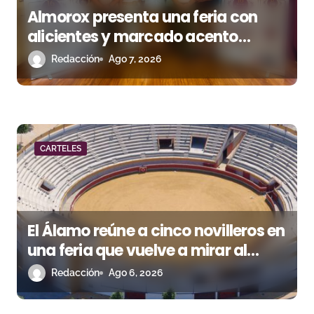
s
Almorox presenta una feria con
alicientes y marcado acento
torista
Redacción
Ago 7, 2026
CARTELES
El Álamo reúne a cinco novilleros en
una feria que vuelve a mirar al
futuro
Redacción
Ago 6, 2026