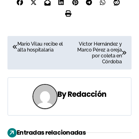
N
Mario Vilau recibe el
Víctor Hernández y
alta hospitalaria
Marco Pérez a oreja
a
por coleta en
Córdoba
v
e
g
By
Redacción
a
c
i
Entradas relacionadas