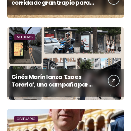
corrida de gran trapío para
la despedida de Víctor Puerto
en Ciudad Real (Vídeo)
NOTICIAS
Ginés Marín lanza ‘Eso es
Torería’, una campaña para
reivindicar los valores del
toreo más allá del ruedo
OBITUARIO