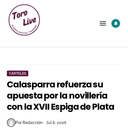
Saltar
al
contenido
CARTELES
Calasparra refuerza su
apuesta por la novillería
con la XVII Espiga de Plata
Por Redacción
Jul 6, 2026