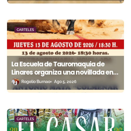
a
d
a
CARTELES
s
La Escuela de Tauromaquia de
Linares organiza una novillada en
la plaza de toros de Cambil
Rogelio Burnao
Ago 5, 2026
CARTELES