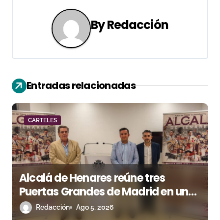
a
By
Redacción
c
i
ó
Entradas relacionadas
n
d
CARTELES
e
e
n
Alcalá de Henares reúne tres
Puertas Grandes de Madrid en una
t
feria de alto nivel
Redacción
Ago 5, 2026
r