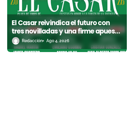
El Casar reivindica el futuro con
tres novilladas y una firme apuesta
por la cantera
Redacción
Ago 4, 2026