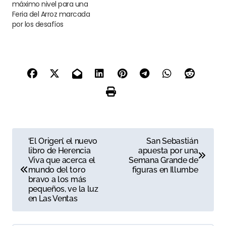
máximo nivel para una
Feria del Arroz marcada
por los desafíos
N
‘El Origen’, el nuevo
San Sebastián
libro de Herencia
apuesta por una
a
Viva que acerca el
Semana Grande de
mundo del toro
figuras en Illumbe
v
bravo a los más
pequeños, ve la luz
e
en Las Ventas
g