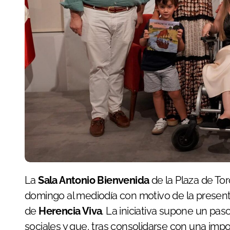
La
Sala Antonio Bienvenida
de la Plaza de To
domingo al mediodía con motivo de la presen
de
Herencia Viva
. La iniciativa supone un pa
sociales y que, tras consolidarse con una imp