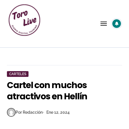
Saltar
al
contenido
CARTELES
Cartel con muchos
atractivos en Hellín
Por Redacción
Ene 12, 2024