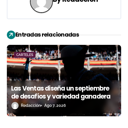
g
a
c
Entradas relacionadas
i
ó
CARTELES
n
d
Las Ventas diseña un septiembre
e
de desafíos y variedad ganadera
e
Redacción
Ago 7, 2026
n
t