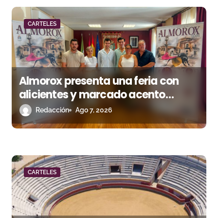
r
CARTELES
a
d
a
Almorox presenta una feria con
s
alicientes y marcado acento
torista
Redacción
Ago 7, 2026
CARTELES