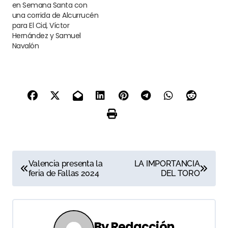
en Semana Santa con
una corrida de Alcurrucén
para El Cid, Víctor
Hernández y Samuel
Navalón
N
Valencia presenta la
LA IMPORTANCIA
feria de Fallas 2024
DEL TORO
a
v
e
By
Redacción