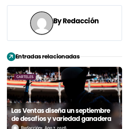
g
a
By
Redacción
c
i
ó
Entradas relacionadas
n
d
CARTELES
e
e
Las Ventas diseña un septiembre
n
de desafíos y variedad ganadera
t
Redacción
Ago 7, 2026