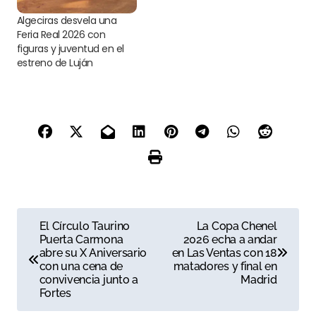
Algeciras desvela una
Feria Real 2026 con
figuras y juventud en el
estreno de Luján
N
El Círculo Taurino
La Copa Chenel
Puerta Carmona
2026 echa a andar
a
abre su X Aniversario
en Las Ventas con 18
con una cena de
matadores y final en
v
convivencia junto a
Madrid
Fortes
e