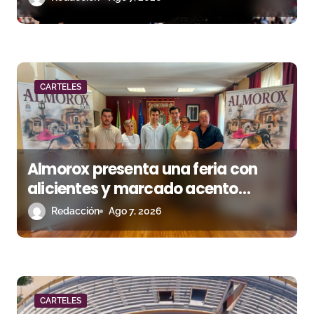
r
a
d
CARTELES
a
s
Almorox presenta una feria con
alicientes y marcado acento
torista
Redacción
Ago 7, 2026
CARTELES