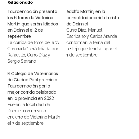
Relacionado
Tauroemoción presenta
Adolfo Martín, en la
los 6 toros de Victorino
consolidadacorrida torista
Martín que serán lidiados
de Daimiel
en Daimiel el 2 de
Curro Díaz, Manuel
septiembre
Escribano y Carlos Aranda
La corrida de toros de la “A
conforman la terna del
Coronada” será lidiada por
festejo que tendrá lugar el
Rafaelillo, Curro Díaz y
1 de septiembre
Sergio Serrano
El Colegio de Veterinarios
de Ciudad Real premia a
Tauroemoción por la
mejor corrida celebrada
en la provincia en 2022
Fue en la localidad de
Daimiel con un serio
encierro de Victorino Martín
el 3 de septiembre