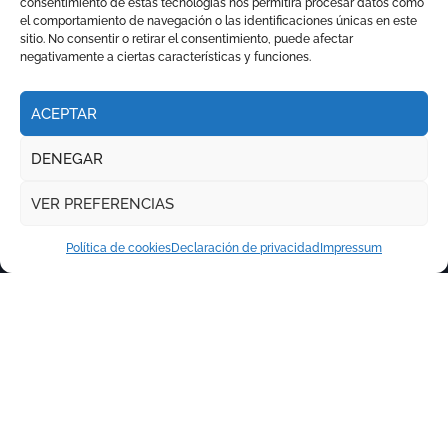
consentimiento de estas tecnologías nos permitirá procesar datos como
el comportamiento de navegación o las identificaciones únicas en este
sitio. No consentir o retirar el consentimiento, puede afectar
negativamente a ciertas características y funciones.
ACEPTAR
DENEGAR
VER PREFERENCIAS
Política de cookies
Declaración de privacidad
Impressum
Copyright © Todos los derechos reservados
|
Newspaperup
por
Themeansar
.
RITMO TAURINO
ECO DE LA LIDIA
VOCES DEL RUEDO