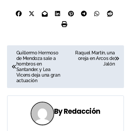
N
Guillermo Hermoso
Raquel Martín, una
de Mendoza sale a
oreja en Arcos de
a
hombros en
Jalón
Santander, y Lea
v
Vicens deja una gran
actuación
e
g
a
By
Redacción
c