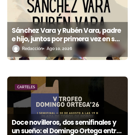
a
s
Sánchez Vara y Rubén Vara, padre
e hijo, juntos por primera vez en su
pueblo
Redacción
Ago 10, 2026
CARTELES
Doce novilleros, dos semifinales y
un sueño: el Domingo Ortega entra