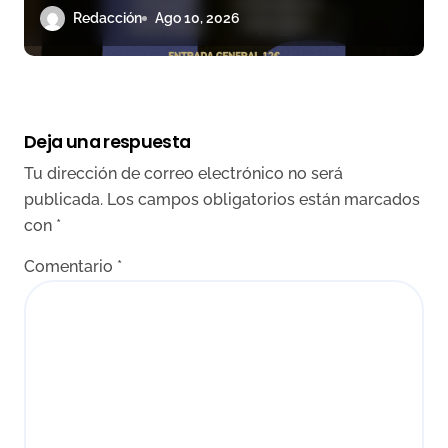
en su fase decisiva
Redacción
Ago 10, 2026
Deja una respuesta
Tu dirección de correo electrónico no será
publicada.
Los campos obligatorios están marcados
con
*
Comentario
*