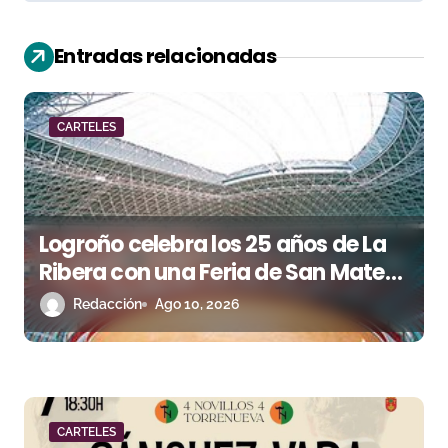
i
ó
Entradas relacionadas
n
d
CARTELES
e
e
Logroño celebra los 25 años de La
n
Ribera con una Feria de San Mateo
t
de máxima categoría
Redacción
Ago 10, 2026
r
a
d
CARTELES