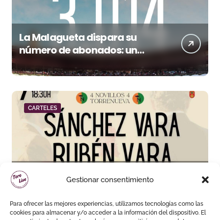
La Malagueta dispara su
número de abonados: un
32,3% más en el año del 150
aniversario
CARTELES
Sánchez Vara y Rubén Vara,
Gestionar consentimiento
padre e hijo, juntos por
primera vez en su pueblo
Para ofrecer las mejores experiencias, utilizamos tecnologías como las
cookies para almacenar y/o acceder a la información del dispositivo. El