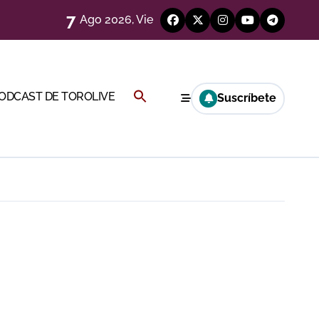
7
Ago 2026, Vie
eren venir a esta feria»
Buscar:
PODCAST DE TOROLIVE
Suscríbete
ágenes)
BOTÓN DE BÚSQUEDA
a CF
genes desde el campo)