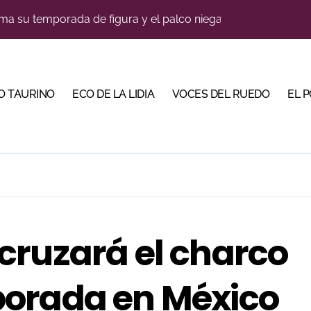
lotito’ sobresale en una noche gris en Las Ventas
n el cuadro de honor de las Colombinas 2026
e de Tauroemoción en Huesca: «Todas las figuras del toreo qui
O TAURINO
ECO DE LA LIDIA
VOCES DEL RUEDO
EL 
orino Martín para su regreso a Huesca trece años después (Im
blanquiazul con descuentos y una corrida homenaje al Málag
illeros en una feria que vuelve a mirar al futuro
cigrande para Morante y Manzanares en Illumbe (Vídeo e imá
 Almendralejo para impulsar la corrida de la Piedad
cruzará el charco
 apuesta por los jóvenes con entradas desde un euro
porada en México