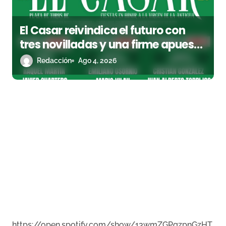
El Casar reivindica el futuro con
tres novilladas y una firme apuesta
por la cantera
Redacción
Ago 4, 2026
https://open.spotify.com/show/13wmZGPqzpnGzHT