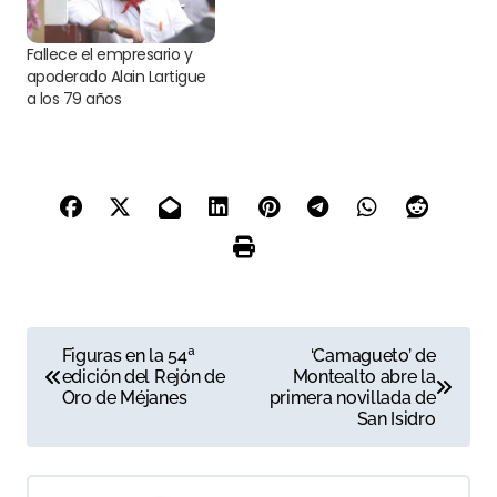
Fallece el empresario y
apoderado Alain Lartigue
a los 79 años
N
Figuras en la 54ª
‘Camagueto’ de
edición del Rejón de
Montealto abre la
a
Oro de Méjanes
primera novillada de
San Isidro
v
e