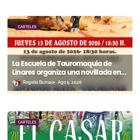
r
a
CARTELES
d
a
s
La Escuela de Tauromaquia de
Linares organiza una novillada en
la plaza de toros de Cambil
Rogelio Burnao
Ago 5, 2026
CARTELES