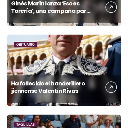
Ginés Marín lanza ‘Eso es
Torería’, una campaña para
reivindicar los valores del
toreo más allá del ruedo
OBITUARIO
Ha fallecido el banderillero
jiennense Valentín Rivas
TAQUILLAS