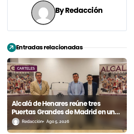
g
By
Redacción
a
c
i
Entradas relacionadas
ó
n
CARTELES
d
e
Alcalá de Henares reúne tres
e
Puertas Grandes de Madrid en una
n
feria de alto nivel
Redacción
Ago 5, 2026
t