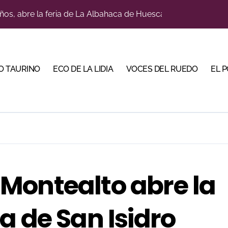
a con alicientes y marcado acento torista
tiembre de desafíos y variedad ganadera
 apuesta por los jóvenes con entradas desde un euro
O TAURINO
ECO DE LA LIDIA
VOCES DEL RUEDO
EL 
ma su temporada de figura y el palco niega el premio a Roc
lotito’ sobresale en una noche gris en Las Ventas
n el cuadro de honor de las Colombinas 2026
e de Tauroemoción en Huesca: «Todas las figuras del toreo qui
orino Martín para su regreso a Huesca trece años después (Im
Montealto abre la
bre la corrida de seis rejoneadores en El Puerto de Santa Ma
a de San Isidro