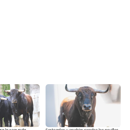
ara la segunda
Sorteados y enchiquerados los novillos