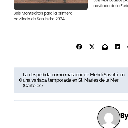
novillada de la Fer
Seis Montealtos para la primera
novillada de San Isidro 2024
N
La despedida como matador de Mehdi Savalli, en
una variada temporada en St. Maries de la Mer
a
(Carteles)
v
e
B
g