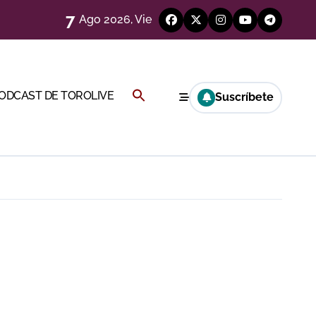
7
Ago 2026, Vie
Buscar:
PODCAST DE TOROLIVE
Suscríbete
a Rey
BOTÓN DE BÚSQUEDA
eren venir a esta feria»
ágenes)
ría esta noche