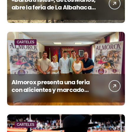
abre la feria de La Albahaca
de Huesca
CARTELES
Almorox presenta una feria
con alicientes y marcado
acento torista
CARTELES