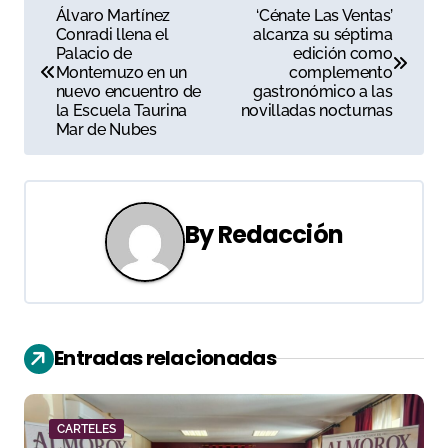
N
Álvaro Martínez
‘Cénate Las Ventas’
Conradi llena el
alcanza su séptima
a
Palacio de
edición como
Montemuzo en un
complemento
v
nuevo encuentro de
gastronómico a las
la Escuela Taurina
novilladas nocturnas
e
Mar de Nubes
g
a
By
Redacción
c
i
ó
Entradas relacionadas
n
d
CARTELES