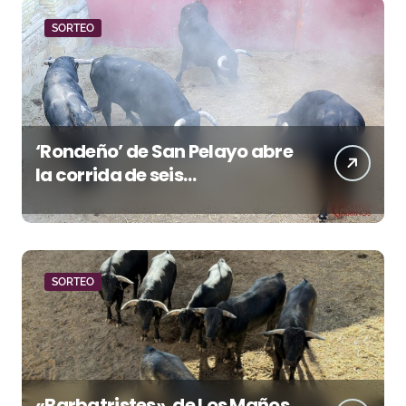
SORTEO
‘Rondeño’ de San Pelayo abre
la corrida de seis
rejoneadores en El Puerto de
Santa María esta noche
SORTEO
«Barbatristes», de Los Maños,