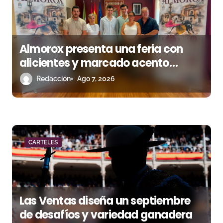
e
e
n
Almorox presenta una feria con
alicientes y marcado acento
t
torista
Redacción
Ago 7, 2026
r
a
d
a
CARTELES
s
Las Ventas diseña un septiembre
de desafíos y variedad ganadera