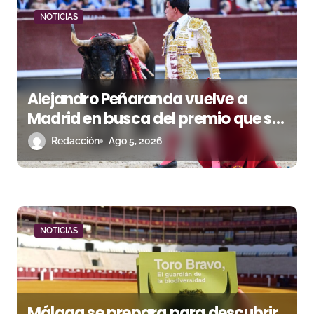
d
NOTICIAS
a
s
Alejandro Peñaranda vuelve a
Madrid en busca del premio que se
le escapó en junio
Redacción
Ago 5, 2026
NOTICIAS
Málaga se prepara para descubrir