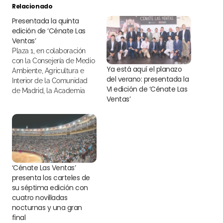
Relacionado
Presentada la quinta
edición de ‘Cénate Las
Ventas’
Plaza 1, en colaboración
con la Consejería de Medio
Ya está aquí el planazo
Ambiente, Agricultura e
del verano: presentada la
Interior de la Comunidad
VI edición de ‘Cénate Las
de Madrid, la Academia
Ventas’
Madrileña de Gastronomía
y el Consejo Regulador de
los vinos de Madrid, ha
presentado esta mañana la
quinta edición de ‘Cénate
Las Ventas’
‘Cénate Las Ventas’
presenta los carteles de
su séptima edición con
cuatro novilladas
nocturnas y una gran
final