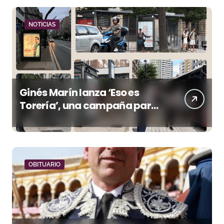
NOTICIAS
Ginés Marín lanza ‘Eso es
Torería’, una campaña para
reivindicar los valores del
toreo más allá del ruedo
OBITUARIO