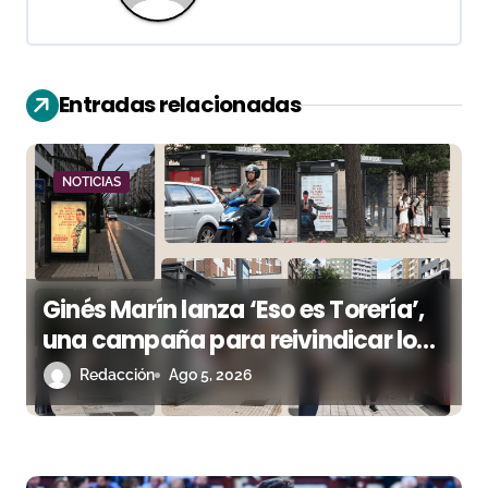
c
i
ó
Entradas relacionadas
n
d
NOTICIAS
e
e
Ginés Marín lanza ‘Eso es Torería’,
n
una campaña para reivindicar los
t
valores del toreo más allá del ruedo
Redacción
Ago 5, 2026
r
a