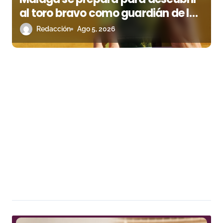
al toro bravo como guardián de la
biodiversidad
Redacción
Ago 5, 2026