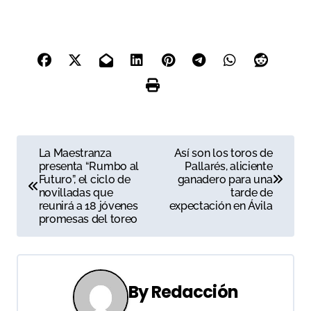
N
La Maestranza
Así son los toros de
presenta “Rumbo al
Pallarés, aliciente
a
Futuro”, el ciclo de
ganadero para una
novilladas que
tarde de
v
reunirá a 18 jóvenes
expectación en Ávila
promesas del toreo
e
g
a
By
Redacción