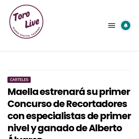
Saltar
al
contenido
CARTELES
Maella estrenará su primer
Concurso de Recortadores
con especialistas de primer
nivel y ganado de Alberto