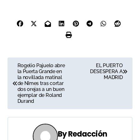
N
Rogelio Pajuelo abre
EL PUERTO
la Puerta Grande en
DESESPERA A
a
la novillada matinal
MADRID
de Nîmes tras cortar
v
dos orejas a un buen
ejemplar de Roland
e
Durand
g
a
By
Redacción