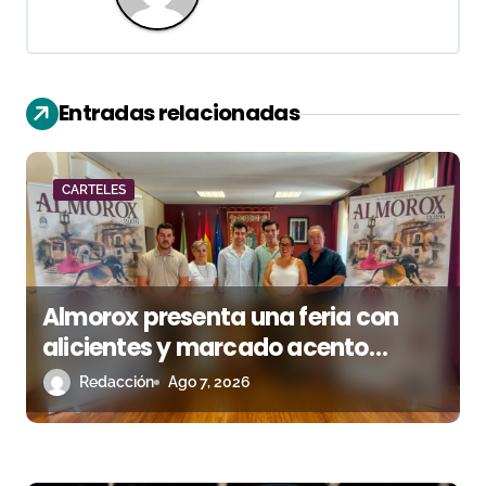
c
i
ó
Entradas relacionadas
n
d
CARTELES
e
e
n
Almorox presenta una feria con
alicientes y marcado acento
t
torista
Redacción
Ago 7, 2026
r
a