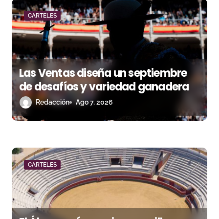
d
a
CARTELES
s
Las Ventas diseña un septiembre
de desafíos y variedad ganadera
Redacción
Ago 7, 2026
CARTELES