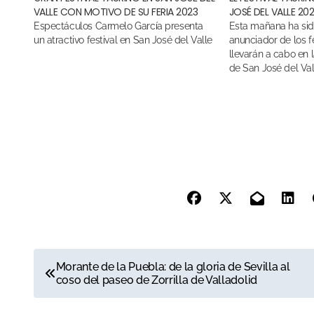
VALLE CON MOTIVO DE SU FERIA 2023
JOSÉ DEL VALLE 20
Espectáculos Carmelo García presenta
Esta mañana ha sido presentado el cartel
un atractivo festival en San José del Valle
anunciador de los f
llevarán a cabo en 
de San José del Val
N
Morante de la Puebla: de la gloria de Sevilla al
coso del paseo de Zorrilla de Valladolid
a