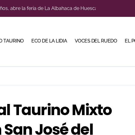
a con alicientes y marcado acento torista
tiembre de desafíos y variedad ganadera
 apuesta por los jóvenes con entradas desde un euro
O TAURINO
ECO DE LA LIDIA
VOCES DEL RUEDO
EL 
ma su temporada de figura y el palco niega el premio a Roc
lotito’ sobresale en una noche gris en Las Ventas
n el cuadro de honor de las Colombinas 2026
e de Tauroemoción en Huesca: «Todas las figuras del toreo qui
orino Martín para su regreso a Huesca trece años después (Im
al Taurino Mixto
bre la corrida de seis rejoneadores en El Puerto de Santa Ma
 San José del