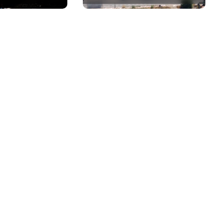
a
a mirar al futuro