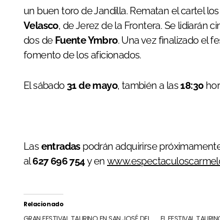
un buen toro de Jandilla. Rematan el cartel los
Velasco
, de Jerez de la Frontera. Se lidiarán 
dos de
Fuente Ymbro
. Una vez finalizado el f
fomento de los aficionados.
El sábado
31 de mayo
, también a las
18:30
hor
Las
entradas
podrán adquirirse próximamente 
al
627 696 754
y en
www.espectaculoscarmel
Relacionado
GRAN FESTIVAL TAURINO EN SAN JOSÉ DEL
EL FESTIVAL TAURIN