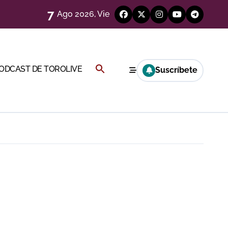
7
Ago 2026, Vie
Buscar:
PODCAST DE TOROLIVE
Suscríbete
a Rey
BOTÓN DE BÚSQUEDA
eren venir a esta feria»
ágenes)
ría esta noche