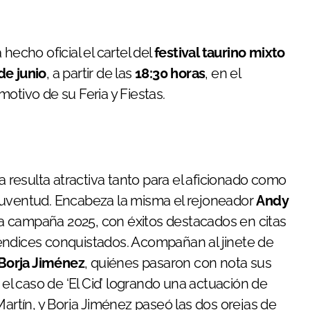
 hecho oficial el cartel del
festival taurino mixto
de junio
, a partir de las
18:30 horas
, en el
otivo de su Feria y Fiestas.
resulta atractiva tanto para el aficionado como
juventud. Encabeza la misma el rejoneador
Andy
ca campaña 2025, con éxitos destacados en citas
éndices conquistados. Acompañan al jinete de
Borja Jiménez
, quiénes pasaron con nota sus
 el caso de ‘El Cid’ logrando una actuación de
Martín, y Borja Jiménez paseó las dos orejas de