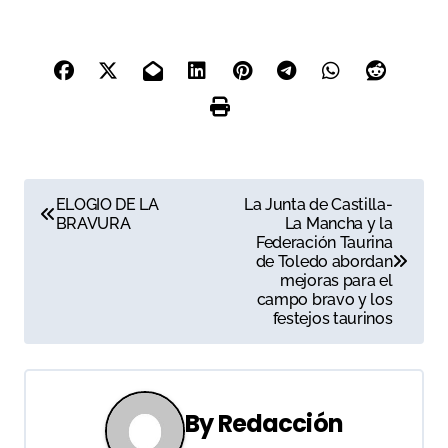
N
ELOGIO DE LA
La Junta de Castilla-
BRAVURA
La Mancha y la
a
Federación Taurina
de Toledo abordan
v
mejoras para el
campo bravo y los
e
festejos taurinos
g
a
By
Redacción
c