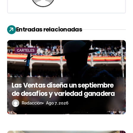
i
ó
Entradas relacionadas
n
d
CARTELES
e
e
n
Las Ventas diseña un septiembre
de desafíos y variedad ganadera
t
Redacción
Ago 7, 2026
r
a
d