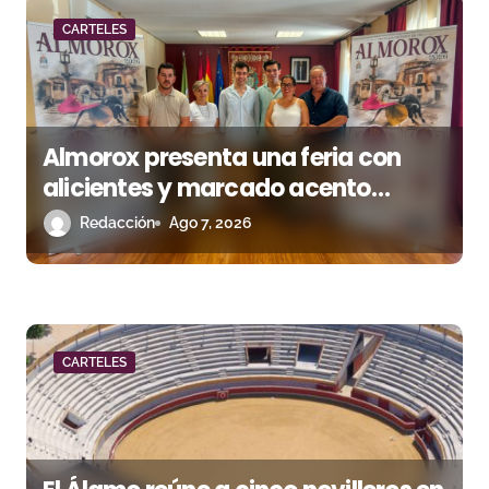
a
CARTELES
s
Almorox presenta una feria con
alicientes y marcado acento
torista
Redacción
Ago 7, 2026
CARTELES