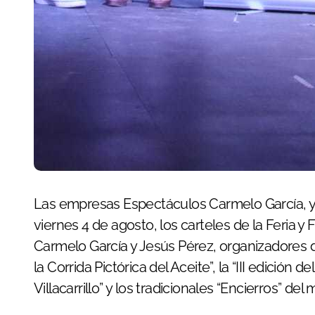
Las empresas Espectáculos Carmelo García, y Arte y Sur, han dado a conocer en la noche del
viernes 4 de agosto, los carteles de la Feria y 
Carmelo García y Jesús Pérez, organizadores de
la Corrida Pictórica del Aceite”, la “III edici
Villacarrillo” y los tradicionales “Encierros” del 