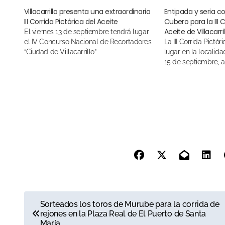
Villacarrillo presenta una extraordinaria
Entipada y seria co
III Corrida Pictórica del Aceite
Cubero para la III C
Aceite de Villacarril
El viernes 13 de septiembre tendrá lugar
el IV Concurso Nacional de Recortadores
La III Corrida Pictórica del Aceite tendrá
“Ciudad de Villacarrillo”
lugar en la localid
15 de septiembre, a
N
Sorteados los toros de Murube para la corrida de
rejones en la Plaza Real de El Puerto de Santa
a
María