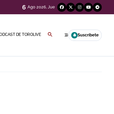
6
Ago 2026, Jue
)
Buscar:
PODCAST DE TOROLIVE
Suscríbete
BOTÓN DE BÚSQUEDA
Cambil
ión
más allá del ruedo