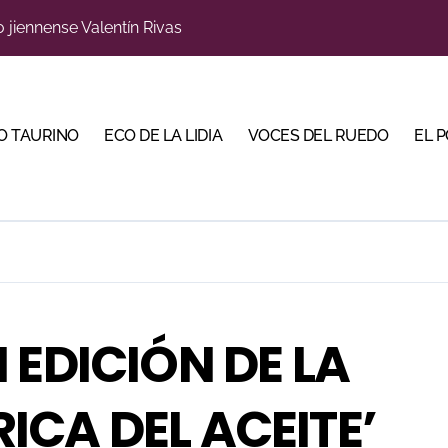
o jiennense Valentín Rivas
s para la Semana Grande Donostiarra
a una corrida de máxima seriedad para Ciudad Real (En Vídeo
O TAURINO
ECO DE LA LIDIA
VOCES DEL RUEDO
EL 
res Puertas Grandes de Madrid en una feria de alto nivel
 de Linares organiza una novillada en la plaza de toros de 
scubrir al toro bravo como guardián de la biodiversidad
ve a Madrid en busca del premio que se le escapó en junio
 en Parentis: su fractura aún no presenta consolidación
u idilio con el público en una Albahaca de máxima expectac
 EDICIÓN DE LA
Torería’, una campaña para reivindicar los valores del toreo 
ICA DEL ACEITE’