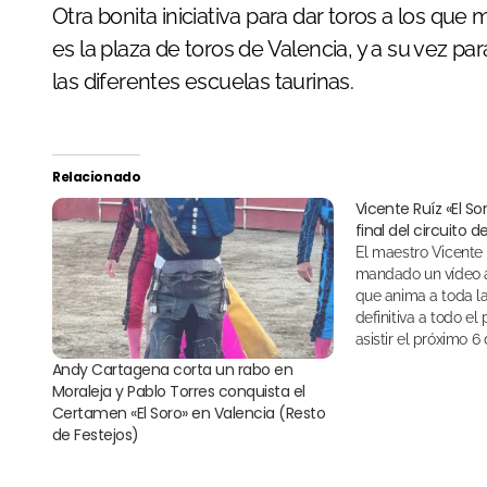
Otra bonita iniciativa para dar toros a los qu
es la plaza de toros de Valencia, y a su vez 
las diferentes escuelas taurinas.
Relacionado
Vicente Ruíz «El Sor
final del circuito d
El maestro Vicente Ruíz "El Soro" ha
mandado un vídeo a
que anima a toda la
definitiva a todo el
asistir el próximo 6 
del circuito de novi
Andy Cartagena corta un rabo en
Moraleja y Pablo Torres conquista el
Certamen «El Soro» en Valencia (Resto
de Festejos)