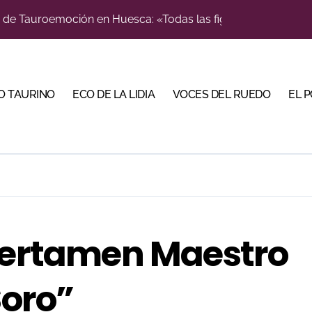
e de Tauroemoción en Huesca: «Todas las figuras del toreo qui
n el cuadro de honor de las Colombinas 2026
orino Martín para su regreso a Huesca trece años después (Im
blanquiazul con descuentos y una corrida homenaje al Málag
O TAURINO
ECO DE LA LIDIA
VOCES DEL RUEDO
EL 
illeros en una feria que vuelve a mirar al futuro
cigrande para Morante y Manzanares en Illumbe (Vídeo e imá
 Almendralejo para impulsar la corrida de la Piedad
, gastronomía y talento de la tierra en La Malagueta
ma su temporada de figura y el palco niega el premio a Roc
 Certamen Maestro
Soro”