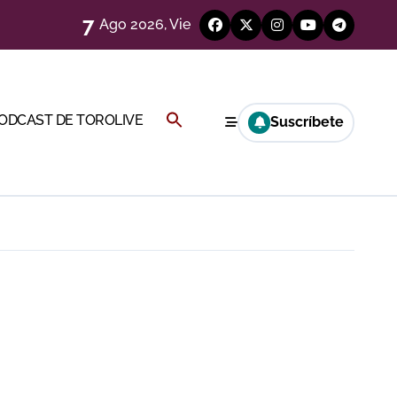
eren venir a esta feria»
7
Ago 2026, Vie
ágenes)
a CF
Buscar:
PODCAST DE TOROLIVE
Suscríbete
BOTÓN DE BÚSQUEDA
genes desde el campo)
a Rey