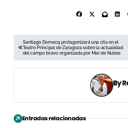
N
Santiago Domecq protagonizará una cita en el
Teatro Principal de Zaragoza sobre la actualidad
a
del campo bravo organizada por Mar de Nubes
v
e
By
R
g
a
c
Entradas relacionadas
i