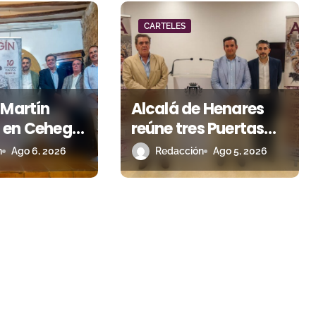
CARTELES
 Martín
Alcalá de Henares
 en Cehegín
reúne tres Puertas
brar los 125
Grandes de Madrid
n
Ago 6, 2026
Redacción
Ago 5, 2026
u plaza
en una feria de alto
nivel