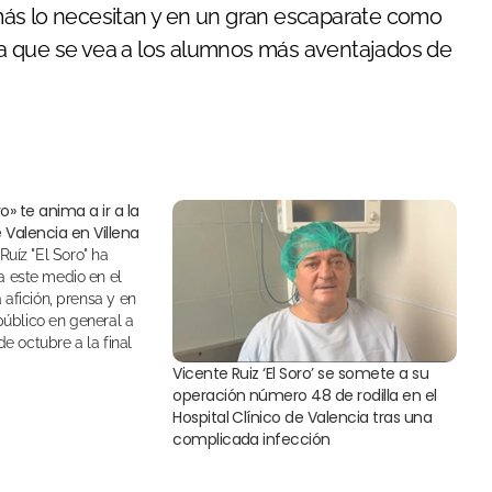
e más lo necesitan y en un gran escaparate como
para que se vea a los alumnos más aventajados de
o» te anima a ir a la
e Valencia en Villena
 este medio en el
 afición, prensa y en
 público en general a
de octubre a la final
lladas en Valencia
Vicente Ruiz ‘El Soro’ se somete a su
operación número 48 de rodilla en el
Hospital Clínico de Valencia tras una
complicada infección