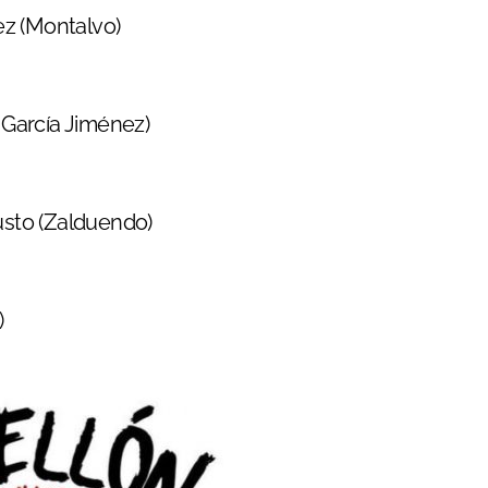
ez (Montalvo)
García Jiménez)
Justo (Zalduendo)
)