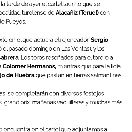
la tarde de ayer el cartel taurino que se
localidad turolense de
Alacañiz (Teruel)
con
 de Pueyos.
xto en el que actuará el rejoneador:
Sergio
 el pasado domingo en Las Ventas), y los
Cabrera
. Los toros reseñados para el torero a
a
Colomer Hermanos,
mientras que para la lidia
ejo de Huebra
que pastan en tierras salmantinas.
tas, se completarán con diversos festejos
, grand prix, mañanas vaquilleras y muchas más
se encuentra en el cartel que adjuntamos a