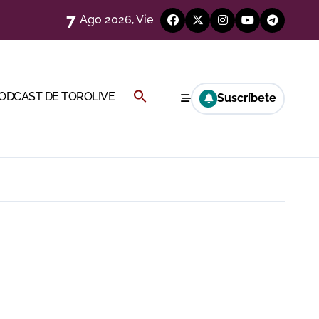
7
Ago 2026, Vie
a Rey
Buscar:
PODCAST DE TOROLIVE
Suscríbete
eren venir a esta feria»
BOTÓN DE BÚSQUEDA
ágenes)
a CF
genes desde el campo)