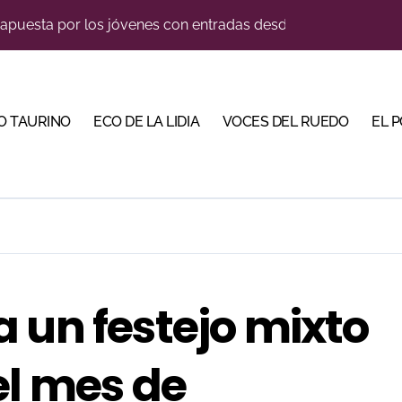
lotito’ sobresale en una noche gris en Las Ventas
ma su temporada de figura y el palco niega el premio a Roc
n el cuadro de honor de las Colombinas 2026
O TAURINO
ECO DE LA LIDIA
VOCES DEL RUEDO
EL 
e de Tauroemoción en Huesca: «Todas las figuras del toreo qui
orino Martín para su regreso a Huesca trece años después (Im
illeros en una feria que vuelve a mirar al futuro
blanquiazul con descuentos y una corrida homenaje al Málag
cigrande para Morante y Manzanares en Illumbe (Vídeo e imá
 un festejo mixto
tiembre de desafíos y variedad ganadera
el mes de