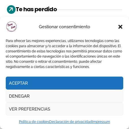
Te has perdido
Gestionar consentimiento
NOTICIAS
Para ofrecer las mejores experiencias, utilizamos tecnologías como las
cookies para almacenar y/o acceder a la información del dispositivo. El
consentimiento de estas tecnologías nos permitirá procesar datos como
el comportamiento de navegación o las identificaciones únicas en este
sitio. No consentir o retirar el consentimiento, puede afectar
negativamente a ciertas características y funciones.
‘Sabor a Málaga’ une toros,
gastronomía y talento de la
tierra en La Malagueta
ACEPTAR
DENEGAR
VER PREFERENCIAS
TAQUILLAS
Política de cookies
Declaración de privacidad
Impressum