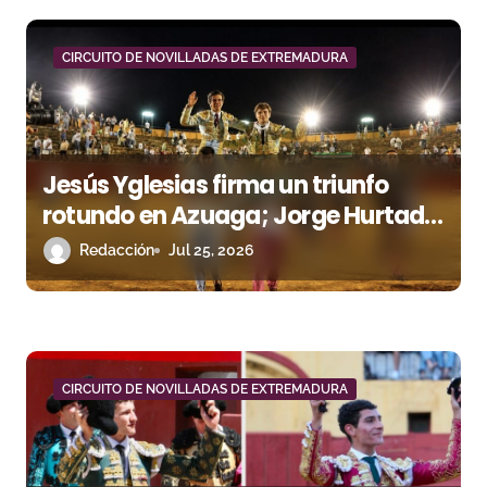
n
CIRCUITO DE NOVILLADAS DE EXTREMADURA
d
e
e
Jesús Yglesias firma un triunfo
n
rotundo en Azuaga; Jorge Hurtado
deja su sello pese a los aceros
Redacción
Jul 25, 2026
t
r
a
d
CIRCUITO DE NOVILLADAS DE EXTREMADURA
a