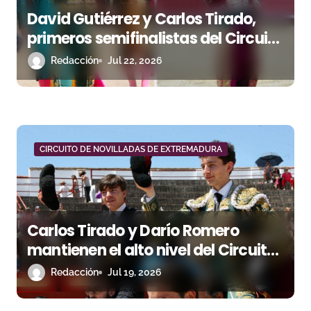
s
David Gutiérrez y Carlos Tirado,
primeros semifinalistas del Circuito
de Extremadura
Redacción
Jul 22, 2026
CIRCUITO DE NOVILLADAS DE EXTREMADURA
Carlos Tirado y Darío Romero
mantienen el alto nivel del Circuito
con una nueva doble puerta
Redacción
Jul 19, 2026
grande en Brozas