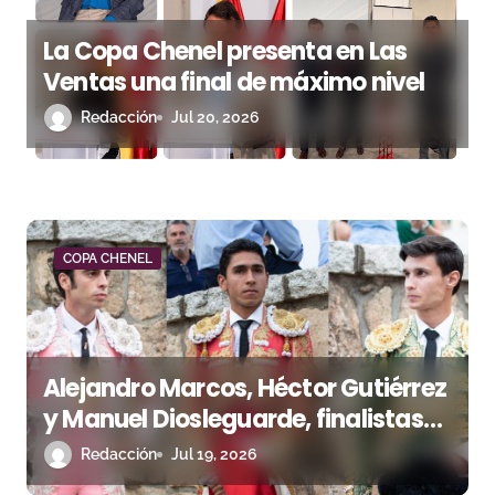
s
La Copa Chenel presenta en Las
Ventas una final de máximo nivel
Redacción
Jul 20, 2026
COPA CHENEL
Alejandro Marcos, Héctor Gutiérrez
y Manuel Diosleguarde, finalistas
de la Copa Chenel 2026
Redacción
Jul 19, 2026