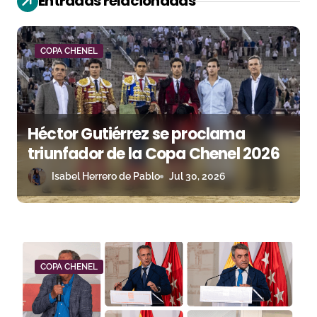
Entradas relacionadas
n
d
COPA CHENEL
e
e
Héctor Gutiérrez se proclama
n
triunfador de la Copa Chenel 2026
t
Isabel Herrero de Pablo
Jul 30, 2026
r
a
d
COPA CHENEL
a