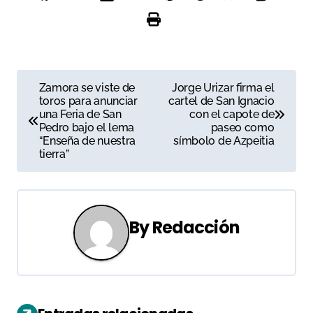
N
Zamora se viste de
Jorge Urizar firma el
toros para anunciar
cartel de San Ignacio
a
una Feria de San
con el capote de
Pedro bajo el lema
paseo como
v
“Enseña de nuestra
símbolo de Azpeitia
tierra”
e
g
a
By
Redacción
c
i
ó