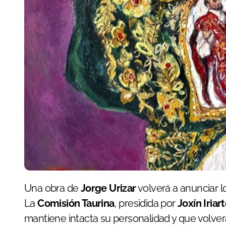
Una obra de
Jorge Urizar
volverá a anunciar l
La
Comisión Taurina
, presidida por
Joxín Iriar
mantiene intacta su personalidad y que volverá