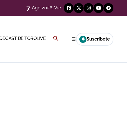
7
Ago 2026, Vie
eren venir a esta feria»
Buscar:
PODCAST DE TOROLIVE
ágenes)
Suscríbete
BOTÓN DE BÚSQUEDA
a CF
genes desde el campo)
a Rey