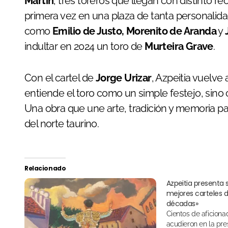
Martín
, tres toreros que llegan con distinto r
primera vez en una plaza de tanta personalid
como
Emilio de Justo, Morenito de Aranda
y
indultar en 2024 un toro de
Murteira Grave
.
Con el cartel de
Jorge Urizar
, Azpeitia vuelve 
entiende el toro como un simple festejo, sino 
Una obra que une arte, tradición y memoria pa
del norte taurino.
Relacionado
Azpeitia presenta s
mejores carteles d
décadas»
Cientos de aficionados y numerosos niños
acudieron en la pr