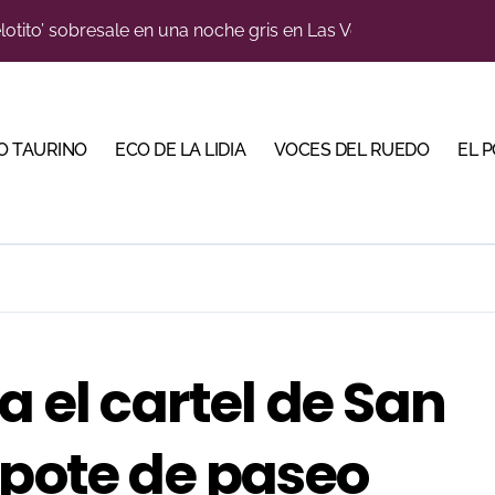
lotito’ sobresale en una noche gris en Las Ventas
n el cuadro de honor de las Colombinas 2026
e de Tauroemoción en Huesca: «Todas las figuras del toreo qui
O TAURINO
ECO DE LA LIDIA
VOCES DEL RUEDO
EL 
orino Martín para su regreso a Huesca trece años después (Im
blanquiazul con descuentos y una corrida homenaje al Málag
illeros en una feria que vuelve a mirar al futuro
cigrande para Morante y Manzanares en Illumbe (Vídeo e imá
 Almendralejo para impulsar la corrida de la Piedad
, gastronomía y talento de la tierra en La Malagueta
a el cartel de San
ma su temporada de figura y el palco niega el premio a Roc
apote de paseo