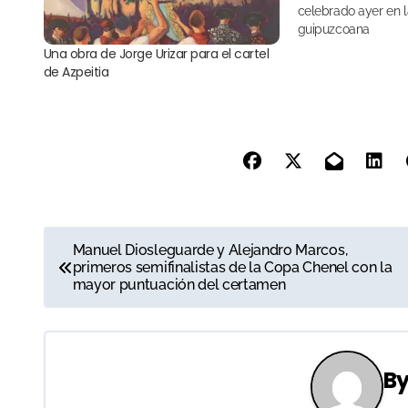
celebrado ayer en l
guipuzcoana
Una obra de Jorge Urizar para el cartel
de Azpeitia
N
Manuel Diosleguarde y Alejandro Marcos,
primeros semifinalistas de la Copa Chenel con la
a
mayor puntuación del certamen
v
e
B
g