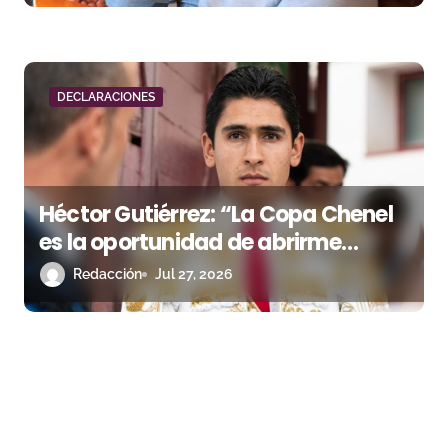
DECLARACIONES
Héctor Gutiérrez: “La Copa Chenel
es la oportunidad de abrirme
camino en España”
Redacción
Jul 27, 2026