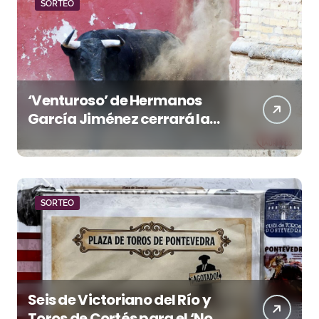
SORTEO
‘Venturoso’ de Hermanos
García Jiménez cerrará la
temporada de El Puerto
SORTEO
Seis de Victoriano del Río y
Toros de Cortés para el ‘No