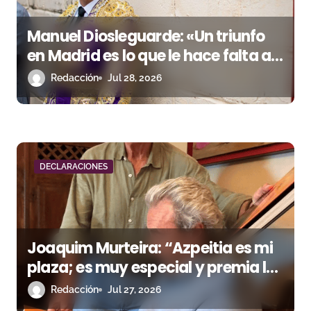
e
Manuel Diosleguarde: «Un triunfo
n
en Madrid es lo que le hace falta a
t
mi carrera»
Redacción
Jul 28, 2026
r
a
d
DECLARACIONES
a
s
Joaquim Murteira: “Azpeitia es mi
plaza; es muy especial y premia los
resultados”
Redacción
Jul 27, 2026