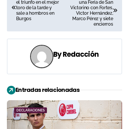
el triunfo en el mejor
una Feria de San
a
toro de la tarde y
Victorino con Fortes,
sale a hombros en
Víctor Hernández,
v
Burgos
Marco Pérez y siete
encierros
e
g
a
By
Redacción
c
i
ó
Entradas relacionadas
n
d
DECLARACIONES
e