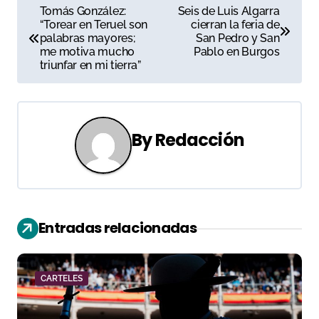
N
Tomás González:
Seis de Luis Algarra
“Torear en Teruel son
cierran la feria de
a
palabras mayores;
San Pedro y San
me motiva mucho
Pablo en Burgos
v
triunfar en mi tierra”
e
g
By
Redacción
a
c
i
Entradas relacionadas
ó
n
CARTELES
d