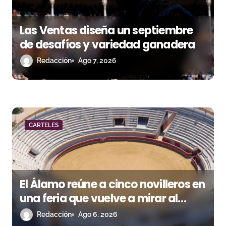
e
e
Las Ventas diseña un septiembre
n
de desafíos y variedad ganadera
Redacción
Ago 7, 2026
t
r
a
d
CARTELES
a
s
El Álamo reúne a cinco novilleros en
una feria que vuelve a mirar al
futuro
Redacción
Ago 6, 2026