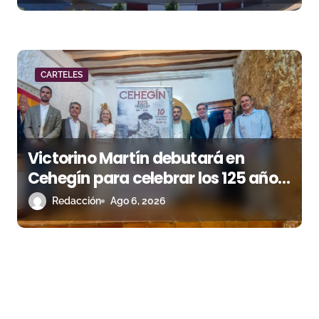
CARTELES
Victorino Martín debutará en
Cehegín para celebrar los 125 años
de su plaza
Redacción
Ago 6, 2026