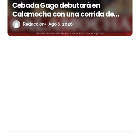
Cebada Gago debutará en
Calamocha con una corrida de
imponente presencia
Redacción
Ago 6, 2026