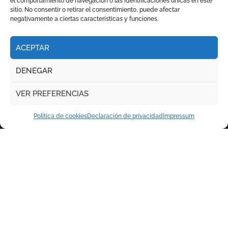
el comportamiento de navegación o las identificaciones únicas en este
sitio. No consentir o retirar el consentimiento, puede afectar
negativamente a ciertas características y funciones.
ACEPTAR
DENEGAR
VER PREFERENCIAS
Política de cookies
Declaración de privacidad
Impressum
Copyright © Todos los derechos reservados
|
Newspaperup
por
Themeansar
.
RITMO TAURINO
ECO DE LA LIDIA
VOCES DEL RUEDO
EL PODCAST DE TOROLIVE