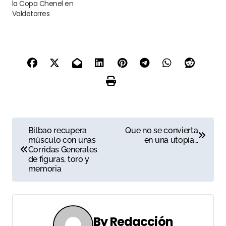
la Copa Chenel en
Valdetorres
N
Bilbao recupera
Que no se convierta
músculo con unas
en una utopía…
a
Corridas Generales
de figuras, toro y
v
memoria
e
g
By
Redacción