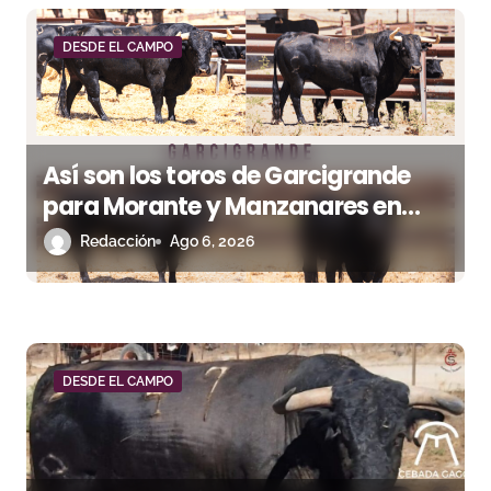
a
d
DESDE EL CAMPO
a
s
Así son los toros de Garcigrande
para Morante y Manzanares en
Illumbe (Vídeo e imágenes desde el
Redacción
Ago 6, 2026
campo)
DESDE EL CAMPO