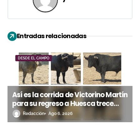
a
c
i
Entradas relacionadas
ó
n
DESDE EL CAMPO
d
e
e
Así es la corrida de Victorino Martín
n
para su regreso a Huesca trece
años después (Imágenes)
Redacción
Ago 6, 2026
t
r