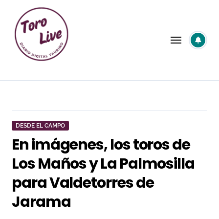
Saltar
al
contenido
DESDE EL CAMPO
En imágenes, los toros de
Los Maños y La Palmosilla
para Valdetorres de
Jarama