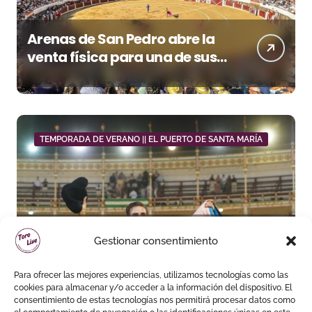
Arenas de San Pedro abre la
venta física para una de sus
grandes citas del verano
TEMPORADA DE VERANO || EL PUERTO DE SANTA MARÍA
Daniel Crespo reivindica su
Gestionar consentimiento
sitio con una gran faena y dos
orejas
Para ofrecer las mejores experiencias, utilizamos tecnologías como las
cookies para almacenar y/o acceder a la información del dispositivo. El
consentimiento de estas tecnologías nos permitirá procesar datos como