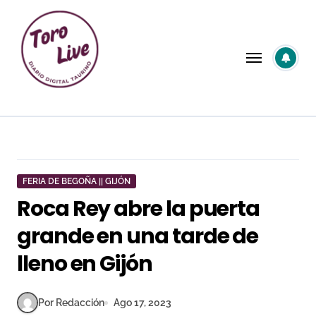
Saltar
al
contenido
FERIA DE BEGOÑA || GIJÓN
Roca Rey abre la puerta
grande en una tarde de
lleno en Gijón
Por Redacción
Ago 17, 2023