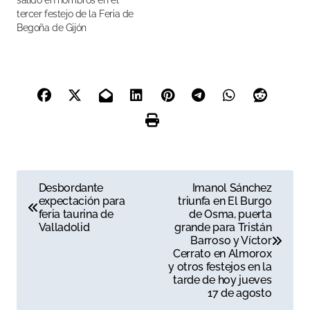
salido en hombros en el
tercer festejo de la Feria de
Begoña de Gijón
N
Desbordante
Imanol Sánchez
expectación para
triunfa en El Burgo
a
feria taurina de
de Osma, puerta
Valladolid
grande para Tristán
v
Barroso y Víctor
Cerrato en Almorox
e
y otros festejos en la
tarde de hoy jueves
g
17 de agosto