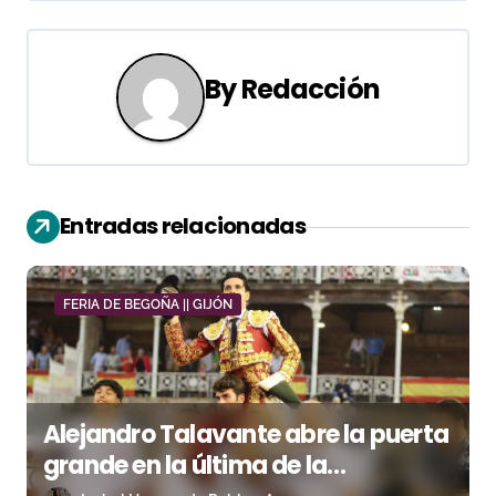
a
c
By
Redacción
i
ó
n
Entradas relacionadas
d
e
FERIA DE BEGOÑA || GIJÓN
e
n
t
Alejandro Talavante abre la puerta
grande en la última de la
r