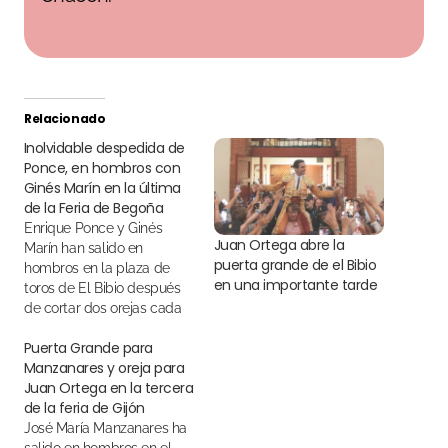
Relacionado
Inolvidable despedida de
Ponce, en hombros con
Ginés Marín en la última
de la Feria de Begoña
Enrique Ponce y Ginés
Juan Ortega abre la
Marín han salido en
puerta grande de el Bibio
hombros en la plaza de
en una importante tarde
toros de El Bibio después
de cortar dos orejas cada
uno en el último festejo de
Puerta Grande para
la Feria de Begoña de Gijón
Manzanares y oreja para
Juan Ortega en la tercera
de la feria de Gijón
José María Manzanares ha