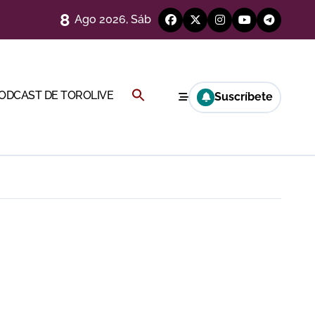
8
Ago 2026, Sáb
Buscar:
PODCAST DE TOROLIVE
Suscríbete
BOTÓN DE BÚSQUEDA
a por el buen juego de Los Maños
esca