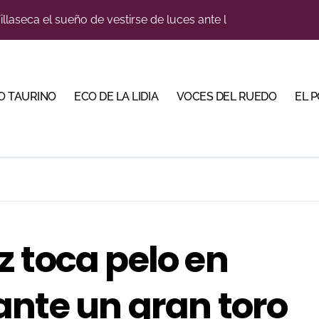
llaseca el sueño de vestirse de luces ante los suyos
bella y sale reforzado junto a Manzanares y Morante
a Plaza Real y abre la Puerta Grande en El Puerto
O TAURINO
ECO DE LA LIDIA
VOCES DEL RUEDO
EL 
ca en una noche marcada por la dureza de Monteviejo
diano y Diego Tebas en una apertura de la Albahaca marcad
 Mir sobre el buen juego de Los Maños en el arranque de Hu
tiembre de desafíos y variedad ganadera
e a ganar terreno tras su paso por Madrid
 toca pelo en
bre la tercera tarde de Morante en la temporada portuense
ante un gran toro