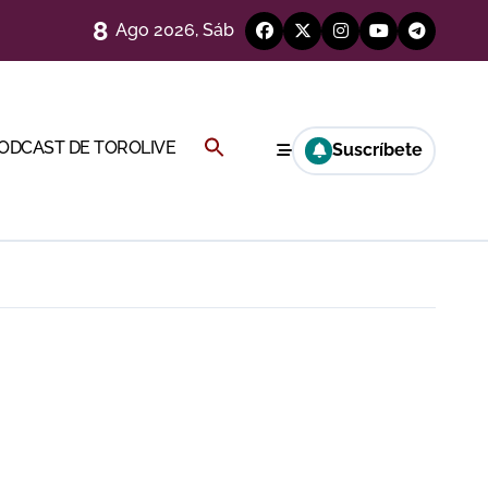
8
Ago 2026, Sáb
a por el buen juego de Los Maños
Buscar:
PODCAST DE TOROLIVE
Suscríbete
ría esta noche
BOTÓN DE BÚSQUEDA
a Rey