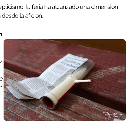
pticismo, la feria ha alcanzado una dimensión
desde la afición.
o
e
en
s