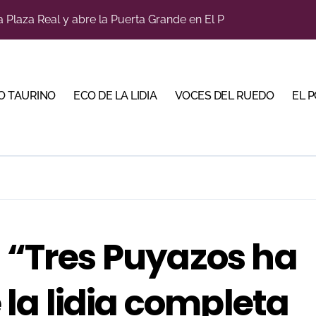
diano y Diego Tebas en una apertura de la Albahaca marcad
tiembre de desafíos y variedad ganadera
a con alicientes y marcado acento torista
O TAURINO
ECO DE LA LIDIA
VOCES DEL RUEDO
EL 
bre la corrida de seis rejoneadores en El Puerto de Santa Ma
ños, abre la feria de La Albahaca de Huesca
 apuesta por los jóvenes con entradas desde un euro
ma su temporada de figura y el palco niega el premio a Roc
n el cuadro de honor de las Colombinas 2026
: “Tres Puyazos ha
bella y sale reforzado junto a Manzanares y Morante
la lidia completa