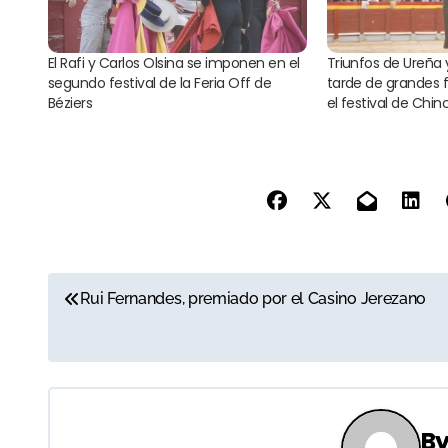
El Rafi y Carlos Olsina se imponen en el
Triunfos de Ureña
segundo festival de la Feria Off de
tarde de grandes 
Béziers
el festival de Chi
N
Rui Fernandes, premiado por el Casino Jerezano
a
v
e
B