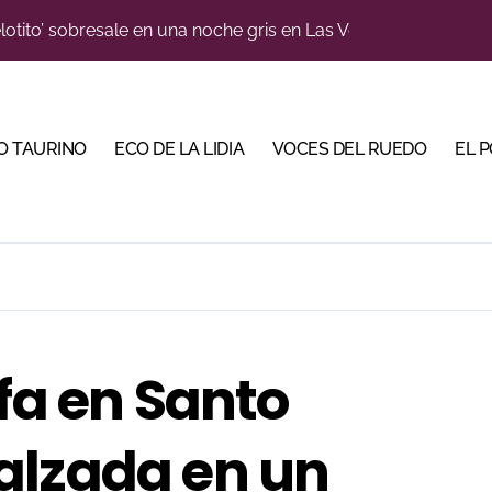
lotito’ sobresale en una noche gris en Las Ventas
n el cuadro de honor de las Colombinas 2026
e de Tauroemoción en Huesca: «Todas las figuras del toreo qui
O TAURINO
ECO DE LA LIDIA
VOCES DEL RUEDO
EL 
orino Martín para su regreso a Huesca trece años después (Im
blanquiazul con descuentos y una corrida homenaje al Málag
illeros en una feria que vuelve a mirar al futuro
cigrande para Morante y Manzanares en Illumbe (Vídeo e imá
 Almendralejo para impulsar la corrida de la Piedad
nfa en Santo
, gastronomía y talento de la tierra en La Malagueta
ma su temporada de figura y el palco niega el premio a Roc
alzada en un