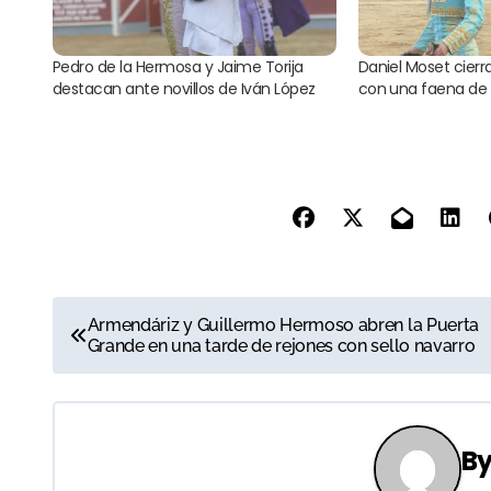
Pedro de la Hermosa y Jaime Torija
Daniel Moset cierr
destacan ante novillos de Iván López
con una faena de 
N
Armendáriz y Guillermo Hermoso abren la Puerta
Grande en una tarde de rejones con sello navarro
a
v
e
B