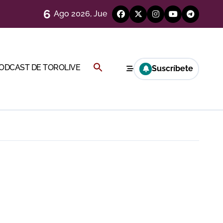
6
Ago 2026, Jue
Buscar:
PODCAST DE TOROLIVE
Suscríbete
BOTÓN DE BÚSQUEDA
 en Ciudad Real (Vídeo)
más allá del ruedo
)