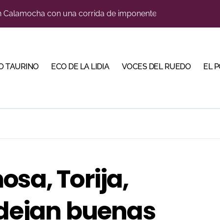
eria con largas colas y varias tardes camino del lleno
 en Cehegín para celebrar los 125 años de su plaza
a coronando al futuro del toreo andaluz
O TAURINO
ECO DE LA LIDIA
VOCES DEL RUEDO
EL 
a a nueve especialistas del recorte mañana en Villaseca
na corrida de gran trapío para la despedida de Víctor Puerto
 de imponente trapío para la VIII Corrida Magallánica
Torería’, una campaña para reivindicar los valores del toreo 
a una corrida de máxima seriedad para Ciudad Real (En Vídeo
osa, Torija,
, gastronomía y talento de la tierra en La Malagueta
 dejan buenas