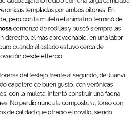
 de Guadalajara lo recibió con una larga cambiada
 verónicas templadas por ambos pitones. En
rde, pero con la muleta el animal no terminó de
mosa
comenzó de rodillas y buscó siempre las
tón derecho, el más aprovechable, en una labor
puro cuando el astado estuvo cerca de
ovación desde el tercio.
oreras del festejo frente al segundo, de Juanvi
ludo capotero de buen gusto, con verónicas
, con la muleta, intentó construir una faena
nes. No perdió nunca la compostura, toreó con
 de calidad que ofreció el novillo, siendo